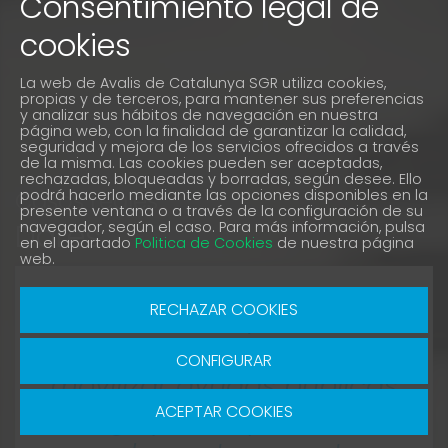
Consentimiento legal de
cookies
La web de Avalis de Catalunya SGR utiliza cookies,
propias y de terceros, para mantener sus preferencias
y analizar sus hábitos de navegación en nuestra
página web, con la finalidad de garantizar la calidad,
seguridad y mejora de los servicios ofrecidos a través
de la misma. Las cookies pueden ser aceptadas,
rechazadas, bloqueadas y borradas, según desee. Ello
Casos reales
podrá hacerlo mediante las opciones disponibles en la
presente ventana o a través de la configuración de su
Dares
navegador, según el caso. Para más información, pulsa
en el apartado
Politica de Cookies
de nuestra página
web.
“
Gracias a la ayuda de
RECHAZAR COOKIES
Avalis, hemos podido
CONFIGURAR
movilizar ayudas públicas
a largo plazo, que
ACEPTAR COOKIES