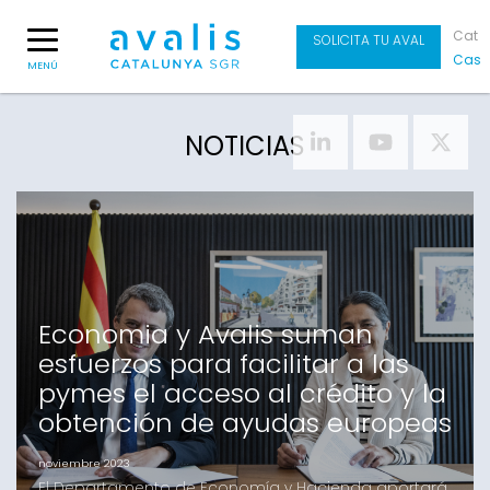
Cat
SOLICITA TU AVAL
Cas
MENÚ
NOTICIAS
Economia y Avalis suman
esfuerzos para facilitar a las
pymes el acceso al crédito y la
obtención de ayudas europeas
noviembre 2023
El Departamento de Economía y Hacienda aportará