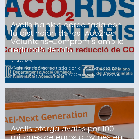
Durante el acto, Josep Lores recibió de la mano de
Vanessa Servera, pre
Avalis ha sido acreditada con
la distinción de los "Aco2rds
Voluntaris-Compromís amb la
reducció de CO₂"
octubre 2023
Avalis ha sido acreditada por la Oficina Catalana
del Cambio Climático de la Generalitat de Cataluña
con la distinción "Aco2rds Voluntaris-Compromís
amb la reducció de CO₂" por su implicación en la
lucha contra el cambio climático. Avalis ha
calculado su huella de carbono por primera vez y el
resultado de este estudio ha revelado que en 2022,
punto
Avalis otorga avales por 100
millones de euros a pymes en