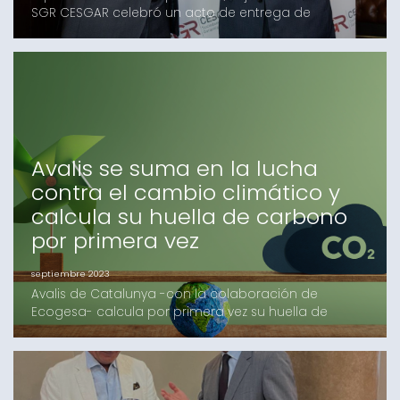
SGR CESGAR celebró un acto de entrega de
distinción a Josep Lores con motivo de su jubilación
al frente de Avalis.Durante el acto de entrega de la
distinción, José Pedro Salcedo Herce, presidente de
SGR-CESGAR, agradeció su participación,
implicación y dedicación al proyecto de la entidad
donde Lor
Avalis se suma en la lucha
contra el cambio climático y
calcula su huella de carbono
por primera vez
septiembre 2023
Avalis de Catalunya -con la colaboración de
Ecogesa- calcula por primera vez su huella de
carbono para sumarse en la lucha contra el
cambio climático. El estudio establece el 2022 como
año de referencia para iniciar el seguimiento de las
emisiones de Gases de Efecto Invernadero (GEH) y