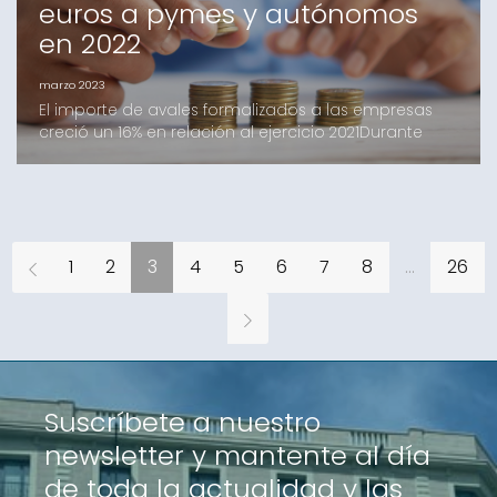
euros a pymes y autónomos
en 2022
marzo 2023
El importe de avales formalizados a las empresas
creció un 16% en relación al ejercicio 2021Durante
2022, las 18 sociedades de garantía recíproca (SGR)
que operan en España inyectaron financiación por
valor de 2.273 millones de euros a pymes y
autónomos de todo el país, en un total de 22.389
avales formalizados. Esto supone un incremento del
1
2
3
4
5
6
7
8
...
26
16% en
Suscríbete a nuestro
newsletter y mantente al día
de toda la actualidad y las