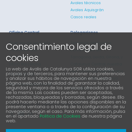
Avales técnicos
Avales Aquisgrán
Casos reales
Oficina Central
Delegaciones
Consentimiento legal de
Gran via de les Corts
Tenemos delegados
Catalanes 635
comerciales en
cookies
4ª planta
Tarragona, Lleida, Girona, y
08010 Barcelona
Catalunya Central, nuestra
La web de Avalis de Catalunya SGR utiliza cookies,
red comercial cubre todos
propias y de terceros, para mantener sus preferencias
93 298 02 60
y analizar sus hábitos de navegación en nuestra
los puntos de Catalunya
página web, con la finalidad de garantizar la calidad,
informacio@avalis.cat
seguridad y mejora de los servicios ofrecidos a través
901 900 214
de la misma. Las cookies pueden ser aceptadas,
rechazadas, bloqueadas y borradas, según desee. Ello
podrá hacerlo mediante las opciones disponibles en la
Forma parte de nuestra comunidad
presente ventana o a través de la configuración de su
navegador, según el caso. Para más información, pulsa
en el apartado
Politica de Cookies
de nuestra página
web.
Aviso Legal
Política de protección de privacidad