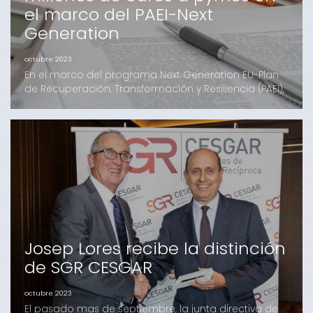
el marco del PAEI-Next
Generation
octubre 2023
En el marco del programa Next Generation EU-Plan
de Recuperación, Transformación y Resiliencia (PAEI),
Avales, sociedad de garantía recíproca de Cataluña,
ha cerrado 313 operaciones con 272 empresas por
un valor de 100 millones de euros el tercer trimestre
de 2023. La consejera delegada de Avalis, Anna
Alvarez, destaca que "el volumen de estas oper
Josep Lores recibe la distinción
de SGR CESGAR
octubre 2023
El pasado mas de septiembre, la junta directiva de