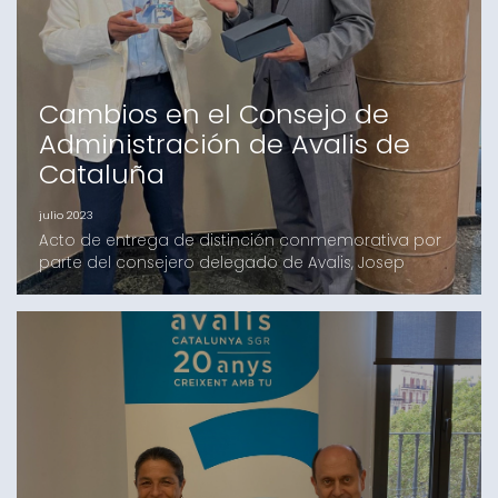
para futuros estudios. De los resultados de este
primer cálculo
Cambios en el Consejo de
Administración de Avalis de
Cataluña
julio 2023
Acto de entrega de distinción conmemorativa por
parte del consejero delegado de Avalis, Josep
LoresJuan Piera Miquel, con motivo de su jubilación
en el cargo y responsabilidades ejercidos en BBVA,
ha dejado de ser miembro del Consejo de
Administración de Avalis de Cataluña.Piera Miquel se
incorporó como miembro del Consejo de Avalis en
julio de 201