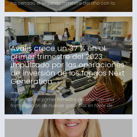
ha cerrado el segundo trimestre del año con la
formalización de nuevas garantías a favor de
autónomos y pymes por valor de 55,6 millones de
euros, con 496 operaciones que han avalado 292
clientes. En el segundo trimestre del año en curso, las
operaciones de inversión han supuesto un 49%, con
un im
Avalis crece un 37 % en el
primer trimestre del 2023
impulsado por las operaciones
de inversión de los fondos Next
Generation
mayo 2023
Ha cerrado el primer trimestre del año con una
formalización de nuevas garantías en favor de
autónomos y pymes por valor de 46,5 millones de
euros, con 361 operaciones que han avalado a 275
clientes.Estas cifras suponen un incremento del 37,4%
respecto al mismo período de 2022. En el primer
trimestre del año en curso, las operaciones de