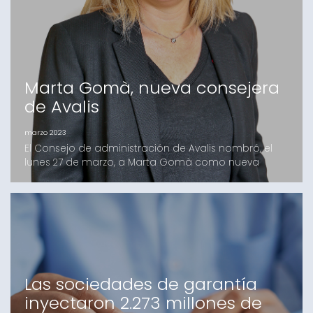
inversión h
Marta Gomà, nueva consejera
de Avalis
marzo 2023
El Consejo de administración de Avalis nombró, el
lunes 27 de marzo, a Marta Gomà como nueva
consejera de la entidadMarta Gomà, directora
corporativa de Cumplimiento y Control del ICF
desde 2014, ha sido nombrada vocal del consejo de
administración de Avalis. Gomà se mostró
agradecida por la oportunidad que supone el
nombramiento y destacó que afro
Las sociedades de garantía
inyectaron 2.273 millones de