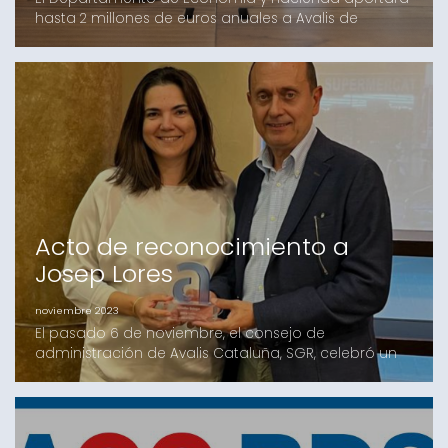
hasta 2 millones de euros anuales a Avalis de
Catalunya, SGR para bonificar a las pymes el coste
de los avales durante los primeros cinco añosLos
beneficiarios serán empresas que facturen entre 1 y
50 millones de euros y empresas que hayan
solicitado ayudas públicas que requieran un aval,
incluidos lo
Acto de reconocimiento a
Josep Lores
noviembre 2023
El pasado 6 de noviembre, el consejo de
administración de Avalis Cataluña, SGR, celebró un
acto de reconocimiento a Josep Lores, para
agradecer su implicación y dedicación al frente de
Avalis durante los 10 años que ha ejercido de
consejero delegado a la entidad publicoprivada.