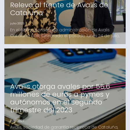
Relevo al frente de Avalis de
Cataluña
julio 2023
En el último consejo de administración de Avalis
Cataluña, SGR, celebrado el pasado lunes 24 de julio,
se aceptó la renuncia del consejero delegado,
Josep Lores por jubilación. Esta renuncia tendrá
todos los efectos el próximo 30 de septiembre. Lores
cierra así su etapa al frente de la entidad público
privada, que inició en octubre de 2013. El bala
Avalis otorga avales por 55,6
millones de euros a pymes y
autónomos en el segundo
trimestre del 2023
julio 2023
Avalis, sociedad de garantía recíproca de Cataluña,