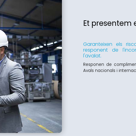
Et presentem 
Garanteixen els risc
responent de l'inc
l'avalat.
Responen de compliment 
Avals nacionals i internac