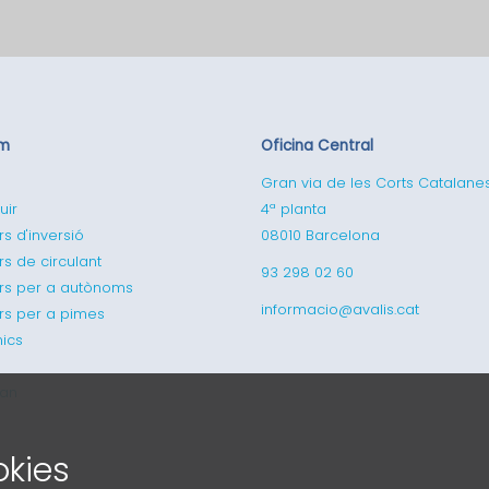
em
Oficina Central
Gran via de les Corts Catalane
uir
4ª planta
rs d'inversió
08010 Barcelona
rs de circulant
93 298 02 60
ers per a autònoms
informacio@avalis.cat
ers per a pimes
ics
ran
okies