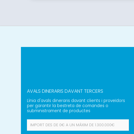
AVALS DINERARIS DAVANT TERCERS
Línia d'avals dineraris davant clients i proveïdors
per garantir la bestreta de comandes o
subministrament de productes
IMPORT DES DE
0€
A UN MÀXIM DE
1.300.000€