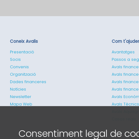
Coneix Avalis
Com t'ajud
Presentació
Avantatges
Socis
Passos a seg
Convenis
Avals finance
Organització
Avals finance
Dades financeres
Avals financ
Notícies
Avals financ
Newsletter
Avals Econòm
Mapa Web
Avals Tècnics
Avals Aquisg
Casos reals
Consentiment legal de co