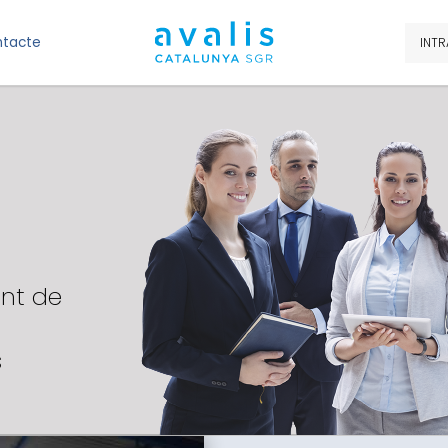
tacte
INTR
ent de
s