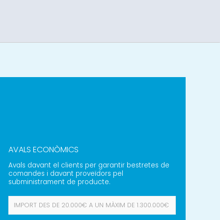
AVALS ECONÒMICS
Avals davant el clients per garantir bestretes de
comandes i davant proveïdors pel
subministrament de producte.
IMPORT DES DE
20.000€
A UN MÀXIM DE
1.300.000€