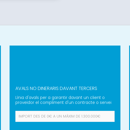
AVALS NO DINERARIS DAVANT TERCERS
Línia d'avals per a garantir davant un client o
proveïdor el compliment d'un contracte o servei
IMPORT DES DE
0€
A UN MÀXIM DE
1.300.000€