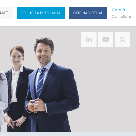
Cat
Alà
ANET
SOL·LICITA EL TEU AVAL
OFICINA VIRTUAL
Cas
Tellano