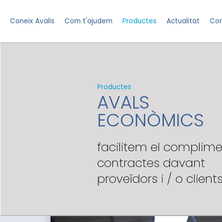
Coneix Avalis
Com t'ajudem
Productes
Actualitat
Con
Productes
AVALS
ECONÒMICS
facilitem el complim
contractes davant
proveïdors i / o client