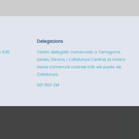
Delegacions
s 635
Tenim delegats comercials a Tarragona,
Lleida, Girona, i Catalunya Central, la nostra
xarxa comercial cobreix tots els punts de
Catalunya
901 900 214