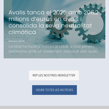
Avalis tanca el 2025 amb 206,2
milions d’euros en avals i
consolida la seva neutralitat
climàtica
febrero 2026
L’entitat ha facilitat l’accés al crèdit a 1.042 pimes i
autònoms, amb un creixement destacat dels avals
d’inversió i l’impuls de noves línies com el B-
crèditAvalis de Catalunya ha tancat l’exercici 2025
amb un volum d’import formalitzat de 206,2 milions
d’euros, una xifra que supera els resultats de l'any
REP LES NOSTRES NEWSLETTER
anterior. L’activitat de la Societat de Ga
VEURE TOTES LES NOTÍCIES