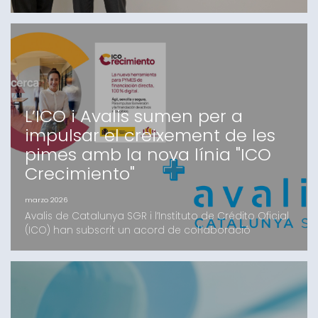
catalanes, en el qual Avalis i Kenta Capital fa mesos
que treballen i que compta amb el suport d’un grup
d’inversors, tant family offices com institucionals,
majoritàriament catalansEl fons, que oferirà
finançament de fins a 4 milions d’euros en
condicions c
L’ICO i Avalis sumen per a
impulsar el creixement de les
pimes amb la nova línia "ICO
Crecimiento"
marzo 2026
Avalis de Catalunya SGR i l’Instituto de Crédito Oficial
(ICO) han subscrit un acord de col·laboració
estratègic per facilitar l’accés al finançament de les
pimes catalanes. Mitjançant la nova eina digital ICO
Crecimiento, les petites i mitjanes empreses podran
accedir a recursos en condicions preferents i amb el
suport de la garantia d’Avalis.L’ob