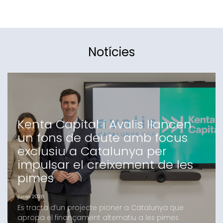
Notícies
Kenta Capital i Avalis llancen
un fons de deute amb focus
exclusiu a Catalunya per
impulsar el creixement de les
pimes
junio 2026
Es tracta d’un projecte pioner a Catalunya que
apropa el finançament alternatiu a les pimes