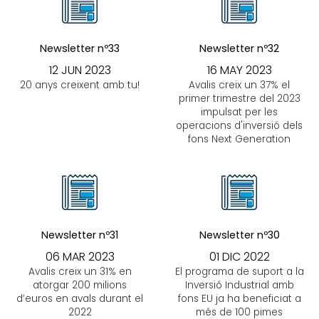
Newsletter nº33
Newsletter nº32
12 JUN 2023
16 MAY 2023
20 anys creixent amb tu!
Avalis creix un 37% el
primer trimestre del 2023
impulsat per les
operacions d'inversió dels
fons Next Generation
Newsletter nº31
Newsletter nº30
06 MAR 2023
01 DIC 2022
Avalis creix un 31% en
El programa de suport a la
atorgar 200 milions
Inversió Industrial amb
d’euros en avals durant el
fons EU ja ha beneficiat a
2022
més de 100 pimes