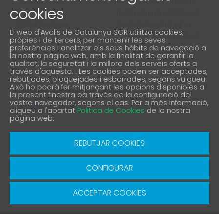
Catalanes 635
comercials a Tarragona,
cookies
4ª planta
Lleida, Girona, i Catalunya
08010 Barcelona
Central, la nostra xarxa
El web d'Avalis de Catalunya SGR utilitza cookies,
comercial cobreix tots els
pròpies i de tercers, per mantenir les seves
93 298 02 60
preferències i analitzar els seus hàbits de navegació a
punts de Catalunya
la nostra pàgina web, amb la finalitat de garantir la
informacio@avalis.cat
qualitat, la seguretat i la millora dels serveis oferts a
901 900 214
través d'aquesta. . Les cookies poden ser acceptades,
rebutjades, bloquejades i esborrades, segons vulgueu.
Això ho podrà fer mitjançant les opcions disponibles a
Forma part de la nostra comunitat
la present finestra oa través de la configuració del
vostre navegador, segons el cas. Per a més informació,
cliqueu a l'apartat
Politica de Cookies
de la nostra
pàgina web.
Avís Legal
Política de protecció de privacitat
REBUTJAR COOKIES
Política de Cookies
Canal denúncia
CONFIGURAR
© Copyright 2026 Avalis SGR | Diseño y Desarrollo
SGRsoft
ACCEPTAR COOKIES