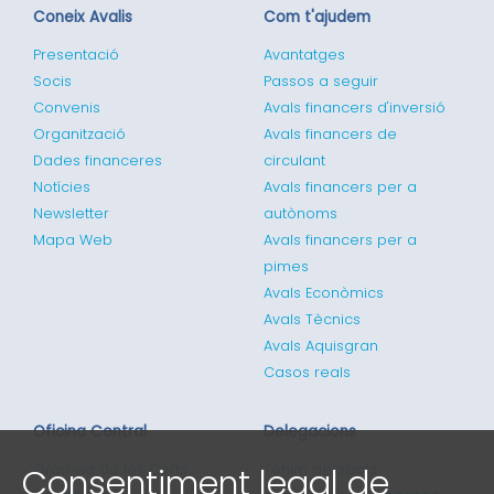
Coneix Avalis
Com t'ajudem
Presentació
Avantatges
Socis
Passos a seguir
Convenis
Avals financers d'inversió
Organització
Avals financers de
Dades financeres
circulant
Notícies
Avals financers per a
Newsletter
autònoms
Mapa Web
Avals financers per a
pimes
Avals Econòmics
Avals Tècnics
Avals Aquisgran
Casos reals
Oficina Central
Delegacions
Consentiment legal de
Gran via de les Corts
Tenim delegats