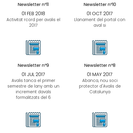
Newsletter nº11
Newsletter nº10
01 FEB 2018
01 OCT 2017
Activitat rcord per avalis el
Llanament del portal con
2017
aval si
Newsletter nº9
Newsletter nº8
01 JUL 2017
01 MAY 2017
Avalis tanca el primer
Abanca, nou soci
semestre de lany amb un
protector d'Avalis de
increment davals
Catalunya
formalitzats del 6