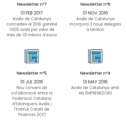
Newsletter nº7
Newsletter nº6
01 FEB 2017
01 NOV 2016
Avalis de Catalunya
Avalis de Catalunya
concedeix al 2016 gairebé
incorpora 3 nous delegats
1.500 avals per valor de
a territori
més de 131 milions d'euros
Newsletter nº5
Newsletter nº4
01 JUL 2016
01 MAY 2016
Nou conveni de
Avalis de Catalunya amb
col·laboració entre la
els EMPRENEDORS
Federació Catalana
d'Estanquers, Avalis i
l'Institut Català de
Finances (ICF)