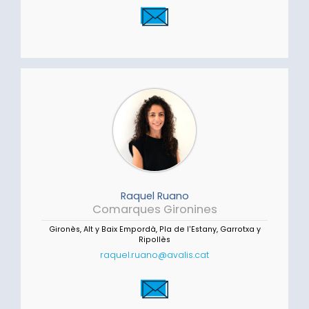
Raquel Ruano
Comarques Gironines
Gironès, Alt y Baix Empordà, Pla de l'Estany, Garrotxa y
Ripollès
raquel.ruano@avalis.cat