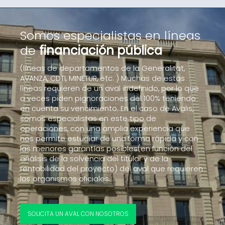
Somos especialistas en líneas
de
financiación pública
(líneas de departamentos de la Generalitat,
AVANZA, CDTI, MINETUR, etc. ) Muchas de estas
líneas requieren de un aval indefinido, por lo que
a veces piden pignoraciones del 100% teniendo
en cuenta su vencimiento. En el caso de Avalis,
somos especialistas en este tipo de
operaciones, con una amplia experiencia que
nos permite estudiar de una forma rápida y con
las menores garantías posibles(en función del
análisis de la solvencia del titular y de la
rentabilidad del proyecto) del aval que requieren
los organismos oficiales.
SOLICITA UN AVAL CON NOSOTROS