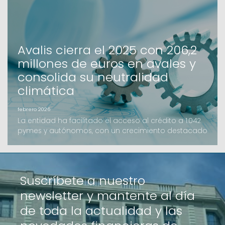
pequeñas y medianas empresas podrán acceder a
recursos en condiciones preferentes y con el apoyo
de la garan
Avalis cierra el 2025 con 206,2
millones de euros en avales y
consolida su neutralidad
climática
febrero 2026
La entidad ha facilitado el acceso al crédito a 1.042
pymes y autónomos, con un crecimiento destacado
de los avales de inversión y el impulso de nuevas
líneas como el B-crèdit.Avalis de Catalunya ha
cerrado el ejercicio 2025 con un volumen de importe
formalizado de 206,2 millones de euros, una cifra que
Suscríbete a nuestro
supera los resultados del año anterior. La ac
newsletter y mantente al día
de toda la actualidad y las