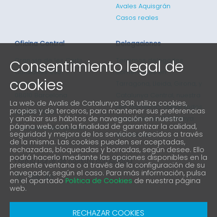
Avales Aquisgrán
Casos reales
Oficina Central
Delegaciones
Consentimiento legal de
Gran via de les Corts
Tenemos delegados
Catalanes 635
comerciales en
cookies
4ª planta
Tarragona, Lleida, Girona, y
08010 Barcelona
Catalunya Central, nuestra
La web de Avalis de Catalunya SGR utiliza cookies,
red comercial cubre todos
propias y de terceros, para mantener sus preferencias
93 298 02 60
y analizar sus hábitos de navegación en nuestra
los puntos de Catalunya
página web, con la finalidad de garantizar la calidad,
informacio@avalis.cat
seguridad y mejora de los servicios ofrecidos a través
901 900 214
de la misma. Las cookies pueden ser aceptadas,
rechazadas, bloqueadas y borradas, según desee. Ello
podrá hacerlo mediante las opciones disponibles en la
Forma parte de nuestra comunidad
presente ventana o a través de la configuración de su
navegador, según el caso. Para más información, pulsa
en el apartado
Politica de Cookies
de nuestra página
web.
Aviso Legal
Política de protección de privacidad
RECHAZAR COOKIES