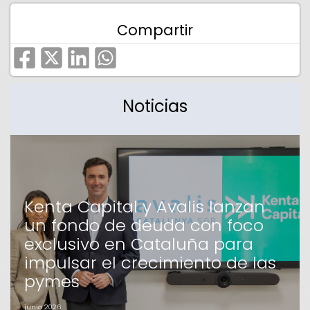
Compartir
Noticias
Kenta Capital y Avalis lanzan
un fondo de deuda con foco
exclusivo en Cataluña para
impulsar el crecimiento de las
pymes
junio 2026