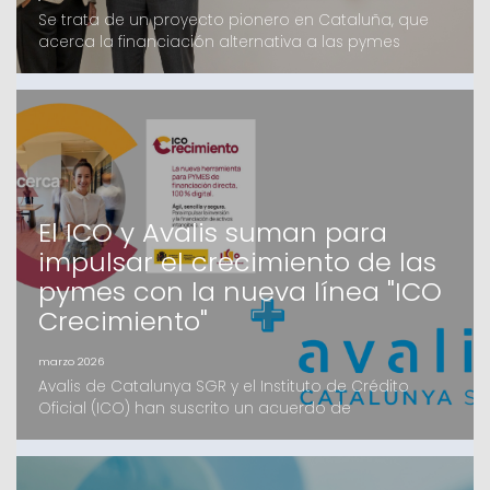
Se trata de un proyecto pionero en Cataluña, que
acerca la financiación alternativa a las pymes
catalanas, en el que Avalis y Kenta Capital llevan
trabajando varios meses y que cuenta con el apoyo
de un grupo de inversores, tanto Family Offices
como Institucionales, mayoritariamente catalanesEl
fondo, que ofrecerá financiación de hasta 4 millones
d
El ICO y Avalis suman para
impulsar el crecimiento de las
pymes con la nueva línea "ICO
Crecimiento"
marzo 2026
Avalis de Catalunya SGR y el Instituto de Crédito
Oficial (ICO) han suscrito un acuerdo de
colaboración estratégico para facilitar el acceso a
la financiación de las pymes catalanas. Mediante la
nueva herramienta digital ICO Crecimiento, las