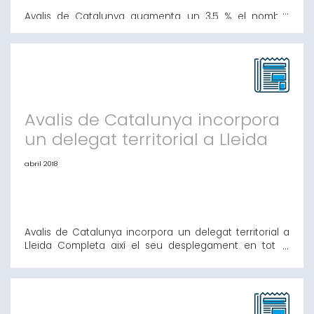
Avalis de Catalunya augmenta un 3,5 % el nombre
d'operacions en el primer trimestre L'entitat concedeix
fins a març avalis per valor de més de 25,7 milions
d'euros Avalis aposta per les start-ups amb la
formalització de set operacions per valor de 1’7 milions
d'euros. Barcelona, 19 d'abril de 2018.- Avalis de
Catalunya Societat de Garant
Avalis de Catalunya incorpora
un delegat territorial a Lleida
abril 2018
Avalis de Catalunya incorpora un delegat territorial a
Lleida Completa així el seu desplegament en tot el
territori català amb l'objectiu d'oferir un servei de
major proximitat Barcelona, 19 d'abril de 2018.- Avalis
de Catalunya Societat de Garantia Recíproca (S.G.R)
acaba d'incorporar un delegat a Lleida, completant
així el desplegament