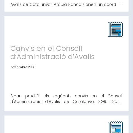
Avalis de Catalunya i Arquia Banca signen un acord de
fins a 10 milions per avalar i finançar a pimes i
autònoms Barcelona, 12 de desembre de 2017.- Avalis
de Catalunya, societat de garantia recíproca, i Arquia
Banca, entitat que presta serveis financers a clients
professionals, han signat un acord marc per un valor
màxim de 10 milions d'euro
Canvis en el Consell
d’Administració d’Avalis
noviembre 2017
S'han produït els següents canvis en el Consell
d'Administració d'Avalis de Catalunya, SGR. D'una
banda, el Sr. Alfonso Ruspira Torralba, que ha estat el
representant de Banc Popular durant 3 anys i que ha
estat substituït pel Sr José Antonio Rego Galante.
Addicionalment, com a representant de Foment del
Treball Nacional, el Sr. Joan Torras Gómez