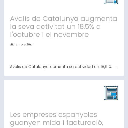
contracte pel qual l’
Avalis de Catalunya augmenta
la seva activitat un 18,5% a
l'octubre i el novembre
diciembre 2017
Avalis de Catalunya aumenta su actividad un 18,5 % en
octubre y noviembre El importe de los avales
concedidos en estos dos meses del año se eleva
hasta los 27,7 millones Barcelona, 14 de diciembre de
2017.- Avalis de Catalunya, Sociedad de Garantía
Recíproca (S.G.R) ha concedido un total de 288 avales
por valor de 27,7 millones de euros durante
Les empreses espanyoles
guanyen mida i facturació,