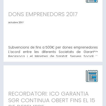
DONS EMPRENEDORS 2017
octubre 2017
Subvencions de fins a 500€ per dones emprenedores
L’acord entre les diferents Societats de Garantia
Reciproca i el Ministeri de Sanitat, Serveis Socials i
Igualtat permet una bonificació de fins a 500€ per
atendre la comissió d’estudi de les operacions
concedides. Les beneficiaries són dones que
desenvolupin la seva activitat com autònomes o qu
RECORDATORI: ICO GARANTIA
SGR CONTINUA OBERT FINS EL 15