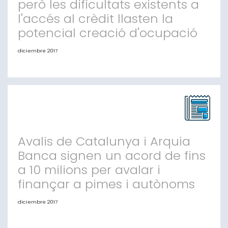
però les dificultats existents a
l'accés al crèdit llasten la
potencial creació d'ocupació
diciembre 2017
Las empresas españolas ganan tamaño y facturación,
pero las dificultades existentes en el acceso al crédito
lastran la potencial creación de empleo Así lo avanza
el V Informe de SGR-CESGAR sobre «Financiación de la
Pyme en España», que indica que 130.000 compañías
crearán 259.000 puestos de trabajo en los próximos
tres años si logran fondos aje
Avalis de Catalunya i Arquia
Banca signen un acord de fins
a 10 milions per avalar i
finançar a pimes i autònoms
diciembre 2017