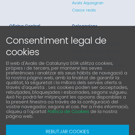
Avals Aquisgran
Casos reals
Oficina Central
Delegacions
Consentiment legal de
Gran via de les Corts
Tenim delegats
Catalanes 635
comercials a Tarragona,
cookies
4ª planta
Lleida, Girona, i Catalunya
08010 Barcelona
Central, la nostra xarxa
El web d'Avalis de Catalunya SGR utilitza cookies,
comercial cobreix tots els
pròpies i de tercers, per mantenir les seves
93 298 02 60
preferències i analitzar els seus hàbits de navegació a
punts de Catalunya
la nostra pàgina web, amb la finalitat de garantir la
informacio@avalis.cat
qualitat, la seguretat i la millora dels serveis oferts a
901 900 214
través d'aquesta. . Les cookies poden ser acceptades,
rebutjades, bloquejades i esborrades, segons vulgueu.
Això ho podrà fer mitjançant les opcions disponibles a
Forma part de la nostra comunitat
la present finestra oa través de la configuració del
vostre navegador, segons el cas. Per a més informació,
cliqueu a l'apartat
Politica de Cookies
de la nostra
pàgina web.
Avís Legal
Política de protecció de privacitat
REBUTJAR COOKIES
Política de Cookies
Canal denúncia