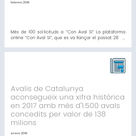
febrero 2018
Més de 100 sol·licituds a “Con Aval Sí” La plataforma
online “Con Aval Sí”, que es va llançar el passat 28 de
setembre de l’any 2017, ja ha superat la barrera de les
100 sol·licituds. El portal continua operatiu i a disposició
de les PIMES i autònoms per facilitar l’accés al
finançament. “Con Aval Sí” representa una clara
aposta per la digitali
Avalis de Catalunya
aconsegueix una xifra històrica
en 2017 amb més d'1.500 avals
concedits per valor de 138
milions
enero 2018