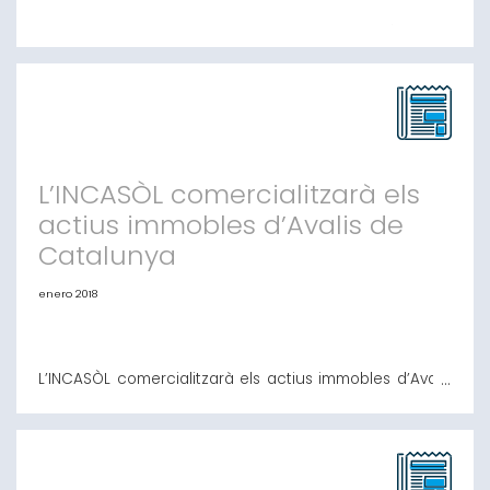
Avalis de Catalunya aconsegueix una xifra històrica en
2017 amb més d'1.500 avals concedits per valor de 138
milions - Un total de 860 empreses i autònoms han
pogut accedir al crèdit gràcies a la Societat de
Garantia Recíproca, un 8% més que l'any anterior -
L'entitat genera 2,3 milions d'euros destinats reserves,
un 20% més que en 2016 - De car
L’INCASÒL comercialitzarà els
actius immobles d’Avalis de
Catalunya
enero 2018
L’INCASÒL comercialitzarà els actius immobles d’Avalis
de Catalunya Inicialment es posaran a la venda 22
actius de diferent tipologia Barcelona, 24 de gener del
2017.- El gerent de l’Institut Català del Sòl, INCASÒL,
Albert Civit, i el conseller delegat de l’empresa Avalis
de Catalunya, SGR, Josep Lores, han signat avui un