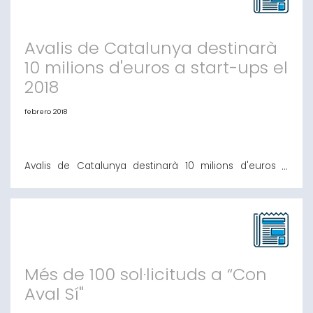
Avalis de Catalunya destinarà
10 milions d'euros a start-ups el
2018
febrero 2018
Avalis de Catalunya destinarà 10 milions d'euros a
start-ups el 2018 L'entitat aposta per empreses joves
amb un alt potencial de creixement, però amb
limitacions per accedir al crèdit pel seu curt
recorregut Barcelona, 22 de febrer de 2018.- Avalis de
Catalunya, Societat de Garantia Recíproca, ha decidit
destinar fins a 10 milions de € a ava
Més de 100 sol·licituds a “Con
Aval Sí"