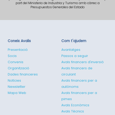
part del Ministerio de Industria y Turismo amb càrrec a
Presupuestos Generales del Estado
Coneix Avalis
Com t'ajudem
Presentació
Avantatges
Socis
Passos a seguir
Convenis
Avals financers d'inversió
Organització
Avals financers de
Dades financeres
circulant
Notícies
Avals financers per a
Newsletter
autònoms
Mapa Web
Avals financers per a
pimes
Avals Econòmics
Avals Tècnics