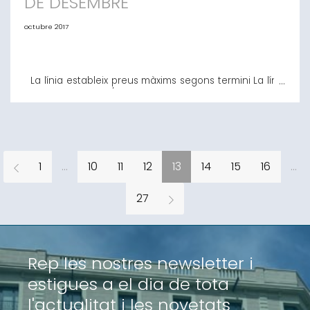
DE DESEMBRE
octubre 2017
La línia estableix preus màxims segons termini La línia
ICO Garantia SGR/SAECA 2017, ofereix un finançament
orientat a autònoms, empreses i entitats públiques i
privades que disposen de l’aval d’una Societat de
Garantia Recíproca (SGR) o de la Sociedad Anónima
Estatal de Caución Agraria (SAECA), que realitzin
inversions productives a Espanya
1
...
10
11
12
13
14
15
16
...
27
Rep les nostres newsletter i
estigues a el dia de tota
l'actualitat i les novetats