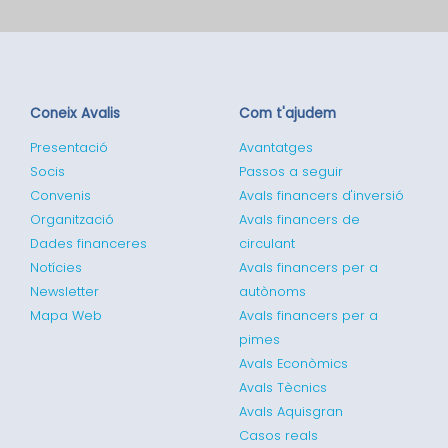
Coneix Avalis
Com t'ajudem
Presentació
Avantatges
Socis
Passos a seguir
Convenis
Avals financers d'inversió
Organització
Avals financers de
Dades financeres
circulant
Notícies
Avals financers per a
Newsletter
autònoms
Mapa Web
Avals financers per a
pimes
Avals Econòmics
Avals Tècnics
Avals Aquisgran
Casos reals