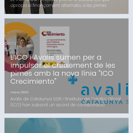
apropa el finançament alternatiu a les pimes
catalanes, en el qual Avalis i Kenta Capital fa mesos
que treballen i que compta amb el suport d’un grup
d’inversors, tant family offices com institucionals,
majoritàriament catalansEl fons, que oferirà
finançament de fins a 4 milions d’euros en
condicions c
L’ICO i Avalis sumen per a
impulsar el creixement de les
pimes amb la nova línia "ICO
Crecimiento"
marzo 2026
Avalis de Catalunya SGR i l’Instituto de Crédito Oficial
(ICO) han subscrit un acord de col·laboració
estratègic per facilitar l’accés al finançament de les
pimes catalanes. Mitjançant la nova eina digital ICO
Crecimiento, les petites i mitjanes empreses podran
accedir a recursos en condicions preferents i amb el