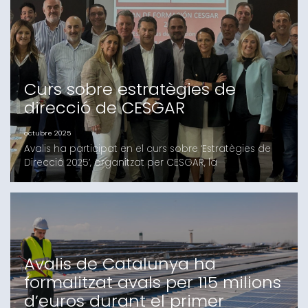
conveni consolida el compromís entre les
Curs sobre estratègies de
direcció de CESGAR
octubre 2025
Avalis ha participat en el curs sobre ‘Estratègies de
Direcció 2025’, organitzat per CESGAR, la
Confederació Espanyola de Societats de Garantia
Recíproca, al qual van assistir els directors
comercials de les Societats de Garantia Recíproca
(SGR).Durant les sessions, el coordinador nacional de
les línies de finançament per a pimes de l’Institut de
C
Avalis de Catalunya ha
formalitzat avals per 115 milions
d’euros durant el primer