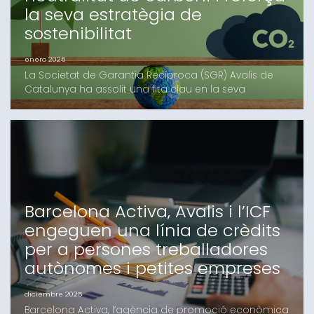
la seva estratègia de
sostenibilitat
enero 2026
La Societat de Garantia Recíproca (SGR) Avalis de
Catalunya ha assolit una fita clau en la seva
estratègia corporativa: la neutralitat d’emissions de
diòxid de carboni. Aquest assoliment és fruit d'un
procés rigorós i continuat que inclou la mesura
precisa de la petjada de carboni, la implementació
de mesures d'eficiència energètica i la compensaci
Barcelona Activa, Avalis i l’ICF
engeguen una línia de crèdits
per a persones treballadores
autònomes i petites empreses
diciembre 2025
Barcelona Activa, l’agència de promoció econòmica