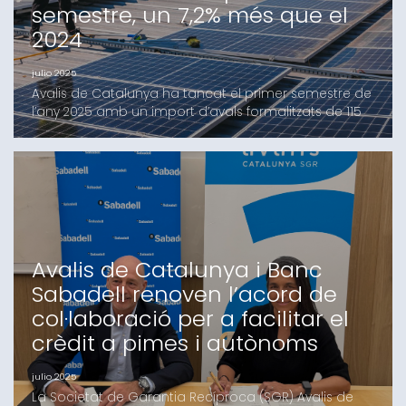
semestre, un 7,2% més que el
2024
julio 2025
Avalis de Catalunya ha tancat el primer semestre de
l’any 2025 amb un import d’avals formalitzats de 115
milions d’euros, una xifra que suposa un increment
del 7,2% en relació amb els 107 registrats durant el
mateix període de l’any passat. Les garanties de la
Societat de Garantia Recíproca (SGR) han facilitat
l’accés al finançament a 604 pimes, mi
Avalis de Catalunya i Banc
Sabadell renoven l’acord de
col·laboració per a facilitar el
crèdit a pimes i autònoms
julio 2025
La Societat de Garantia Recíproca (SGR) Avalis de