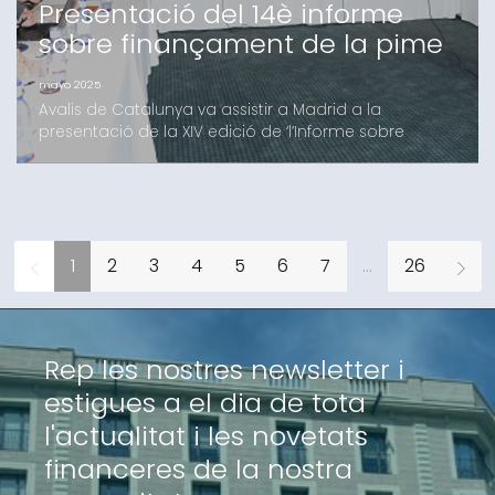
Presentació del 14è informe
sobre finançament de la pime
mayo 2025
Avalis de Catalunya va assistir a Madrid a la
presentació de la XIV edició de ‘l’Informe sobre
Finançament de la Pime’, elaborat per Cesgar amb
la col·laboració d’Abay Analistas. L’informe indica
una millora en la situació econòmica de les pimes,
el que genera perspectives de creixement a curt
termini i una major estabilitat financera. En aquest
1
2
3
4
5
6
7
...
26
co
Rep les nostres newsletter i
estigues a el dia de tota
l'actualitat i les novetats
financeres de la nostra