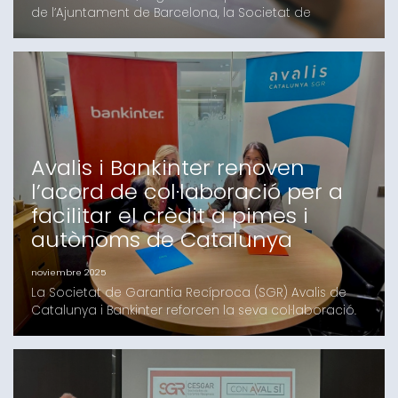
de l’Ajuntament de Barcelona, la Societat de
Garantia Recíproca (SGR) Avalis de Catalunya,
juntament amb l’Institut Català de Finances (ICF),
impulsen un nou instrument financer per a ajudar les
persones treballadores autònomes i les petites
empreses a consolidar i escalar els seus negocis. Es
tract
Avalis i Bankinter renoven
l’acord de col·laboració per a
facilitar el crèdit a pimes i
autònoms de Catalunya
noviembre 2025
La Societat de Garantia Recíproca (SGR) Avalis de
Catalunya i Bankinter reforcen la seva col·laboració.
Han renovat el conveni que estava vigent fins ara per
a facilitar a les pimes i autònoms i autònomes de
Catalunya l'accés al finançament dels projectes
d'inversió i de les activitats. La signatura d'aquest