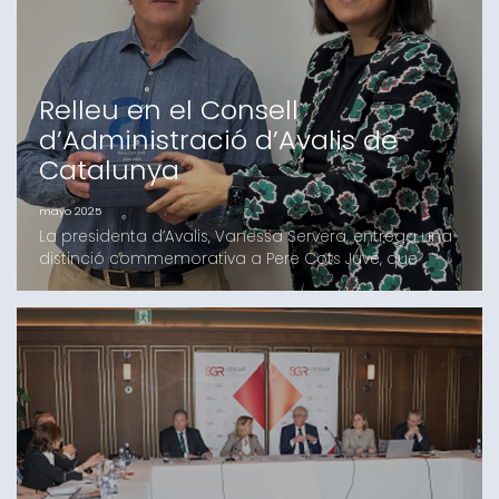
Administratiu i p
Relleu en el Consell
d’Administració d’Avalis de
Catalunya
mayo 2025
La presidenta d’Avalis, Vanessa Servera, entrega una
distinció commemorativa a Pere Cots Juvé, que
deixa l’entitat després de més de 20 anys Pere Cots
Juvé, en representació de Pimec, ha deixat de ser
membre del Consell d’Administració d’Avalis de
Catalunya. Pere Cots, que exerceix com a director
del Departament de Consultoria Estratègica i
Finança