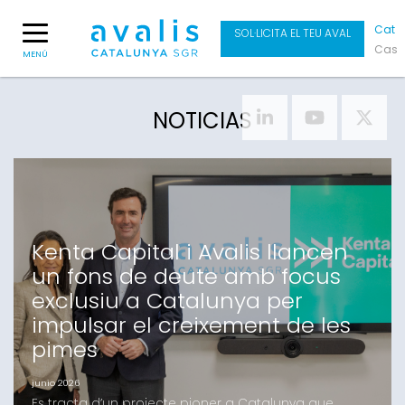
Cat
SOL·LICITA EL TEU AVAL
Cas
MENÚ
NOTICIAS
Kenta Capital i Avalis llancen
un fons de deute amb focus
exclusiu a Catalunya per
impulsar el creixement de les
pimes
junio 2026
Es tracta d’un projecte pioner a Catalunya que