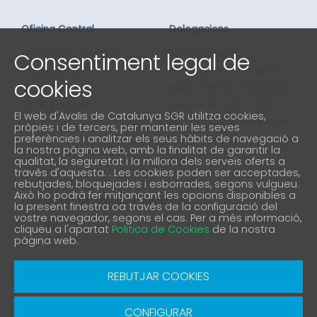
Oficina Central
Delegacions
Consentiment legal de
Gran via de les Corts
Tenim delegats
Catalanes 635
comercials a Tarragona,
cookies
4ª planta
Lleida, Girona, i Catalunya
08010 Barcelona
Central, la nostra xarxa
El web d'Avalis de Catalunya SGR utilitza cookies,
comercial cobreix tots els
pròpies i de tercers, per mantenir les seves
93 298 02 60
preferències i analitzar els seus hàbits de navegació a
punts de Catalunya
la nostra pàgina web, amb la finalitat de garantir la
informacio@avalis.cat
qualitat, la seguretat i la millora dels serveis oferts a
901 900 214
través d'aquesta. . Les cookies poden ser acceptades,
rebutjades, bloquejades i esborrades, segons vulgueu.
Això ho podrà fer mitjançant les opcions disponibles a
Forma part de la nostra comunitat
la present finestra oa través de la configuració del
vostre navegador, segons el cas. Per a més informació,
cliqueu a l'apartat
Politica de Cookies
de la nostra
pàgina web.
Avís Legal
Política de protecció de privacitat
REBUTJAR COOKIES
Política de Cookies
Canal denúncia
CONFIGURAR