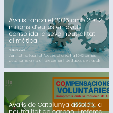
suport de la garantia d’Avalis.L’ob
Avalis tanca el 2025 amb 206,2
milions d’euros en avals i
consolida la seva neutralitat
climàtica
febrero 2026
L’entitat ha facilitat l’accés al crèdit a 1.042 pimes i
autònoms, amb un creixement destacat dels avals
d’inversió i l’impuls de noves línies com el B-
crèditAvalis de Catalunya ha tancat l’exercici 2025
amb un volum d’import formalitzat de 206,2 milions
d’euros, una xifra que supera els resultats de l'any
anterior. L’activitat de la Societat de Ga
Avalis de Catalunya assoleix la
neutralitat de carboni i reforça