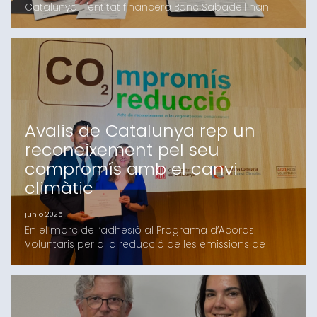
Catalunya i l'entitat financera Banc Sabadell han
renovat el conveni de col·laboració per a facilitar a
les empreses i autònoms i autònomes de Catalunya
l'accés al finançament dels projectes d'inversió i
d’activitat.La signatura d’aquest conveni manifesta la
voluntat de les dues parts per a refermar
Avalis de Catalunya rep un
reconeixement pel seu
compromís amb el canvi
climàtic
junio 2025
En el marc de l’adhesió al Programa d’Acords
Voluntaris per a la reducció de les emissions de
Gasos amb Efecte d’Hivernacle (GEH), impulsat per la
Generalitat de Catalunya, Avalis ha rebut un
certificat de reconeixement com a organització
compromesa amb el canvi climàtic. A l’acte de
lliurament, celebrat a l’auditori del Districte