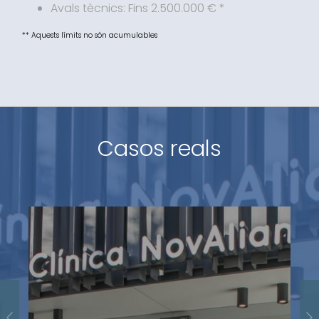
Avals tècnics: Fins 2.500.000 € *
** Aquests límits no són acumulables
Casos reals
BMAT Licensing SL
Avalis ens proporciona la confiança i el
suport financer necessaris per apostar per la
Units-4