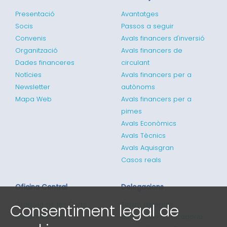
Presentació
Avantatges
Socis
Passos a seguir
Convenis
Avals financers d'inversió
Organització
Avals financers de
Dades financeres
circulant
Notícies
Avals financers per a
Newsletter
autònoms
Mapa Web
Avals financers per a
pimes
Avals Econòmics
Avals Tècnics
Avals Aquisgran
Casos reals
Oficina Central
Delegacions
Consentiment legal de
Gran via de les Corts
Tenim delegats
Catalanes 635
comercials a Tarragona,