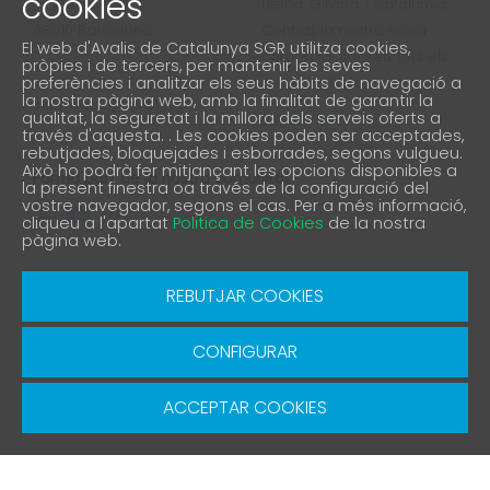
cookies
4ª planta
Lleida, Girona, i Catalunya
08010 Barcelona
Central, la nostra xarxa
El web d'Avalis de Catalunya SGR utilitza cookies,
comercial cobreix tots els
pròpies i de tercers, per mantenir les seves
93 298 02 60
preferències i analitzar els seus hàbits de navegació a
punts de Catalunya
la nostra pàgina web, amb la finalitat de garantir la
informacio@avalis.cat
qualitat, la seguretat i la millora dels serveis oferts a
901 900 214
través d'aquesta. . Les cookies poden ser acceptades,
rebutjades, bloquejades i esborrades, segons vulgueu.
Això ho podrà fer mitjançant les opcions disponibles a
Forma part de la nostra comunitat
la present finestra oa través de la configuració del
vostre navegador, segons el cas. Per a més informació,
cliqueu a l'apartat
Politica de Cookies
de la nostra
pàgina web.
Avís Legal
Política de protecció de privacitat
REBUTJAR COOKIES
Política de Cookies
Canal denúncia
CONFIGURAR
© Copyright 2026 Avalis SGR | Diseño y Desarrollo
SGRsoft
ACCEPTAR COOKIES