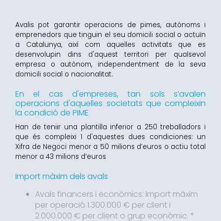
Avalis pot garantir operacions de pimes, autònoms i
emprenedors que tinguin el seu domicili social o actuïn
a Catalunya, així com aquelles activitats que es
desenvolupin dins d'aquest territori per qualsevol
empresa o autònom, independentment de la seva
domicili social o nacionalitat.
En el cas d'empreses, tan sols s’avalen
operacions d'aquelles societats que compleixin
la condició de PIME
Han de teniir una plantilla inferior a 250 treballadors i
que és compleixi 1 d'aquestes dues condiciones: un
Xifra de Negoci menor a 50 milions d’euros o actiu total
menor a 43 milions d’euros
Import màxim dels avals
Avals financers i econòmics: Import màxim
per operació 1.300.000 € per client i
2.000.000 € per client o grup econòmic. *