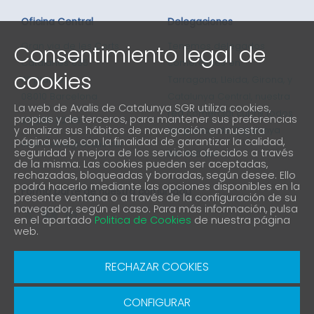
Oficina Central
Delegaciones
Consentimiento legal de
Gran via de les Corts
Tenemos delegados
Catalanes 635
comerciales en
cookies
4ª planta
Tarragona, Lleida, Girona, y
08010 Barcelona
Catalunya Central, nuestra
La web de Avalis de Catalunya SGR utiliza cookies,
red comercial cubre todos
propias y de terceros, para mantener sus preferencias
93 298 02 60
y analizar sus hábitos de navegación en nuestra
los puntos de Catalunya
página web, con la finalidad de garantizar la calidad,
informacio@avalis.cat
seguridad y mejora de los servicios ofrecidos a través
901 900 214
de la misma. Las cookies pueden ser aceptadas,
rechazadas, bloqueadas y borradas, según desee. Ello
podrá hacerlo mediante las opciones disponibles en la
Forma parte de nuestra comunidad
presente ventana o a través de la configuración de su
navegador, según el caso. Para más información, pulsa
en el apartado
Politica de Cookies
de nuestra página
web.
Aviso Legal
Política de protección de privacidad
RECHAZAR COOKIES
Política de Cookies
Canal denuncia
CONFIGURAR
© Copyright 2026 Avalis SGR | Diseño y Desarrollo
SGRsoft