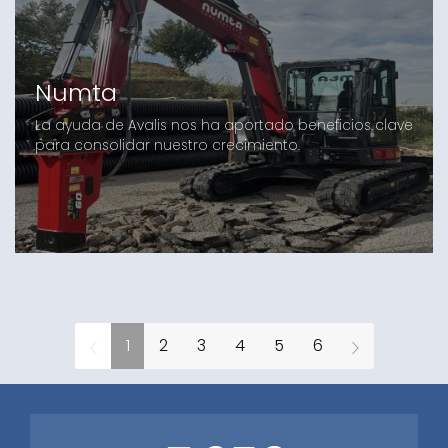
Numta
La ayuda de Avalis nos ha aportado beneficios clave
para consolidar nuestro crecimiento.
1
2
3
4
5
6