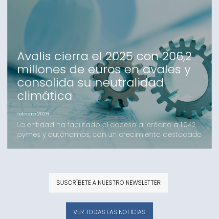
nueva herramienta digital ICO Crecimiento, las
pequeñas y medianas empresas podrán acceder a
recursos en condiciones preferentes y con el apoyo
de la garan
Avalis cierra el 2025 con 206,2
millones de euros en avales y
consolida su neutralidad
climática
febrero 2026
La entidad ha facilitado el acceso al crédito a 1.042
pymes y autónomos, con un crecimiento destacado
de los avales de inversión y el impulso de nuevas
líneas como el B-crèdit.Avalis de Catalunya ha
cerrado el ejercicio 2025 con un volumen de importe
formalizado de 206,2 millones de euros, una cifra que
SUSCRÍBETE A NUESTRO NEWSLETTER
supera los resultados del año anterior. La ac
VER TODAS LAS NOTICIAS