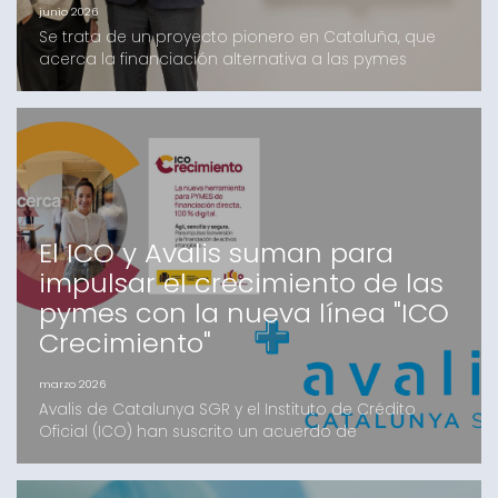
junio 2026
Se trata de un proyecto pionero en Cataluña, que
acerca la financiación alternativa a las pymes
catalanas, en el que Avalis y Kenta Capital llevan
trabajando varios meses y que cuenta con el apoyo
de un grupo de inversores, tanto Family Offices
como Institucionales, mayoritariamente catalanesEl
fondo, que ofrecerá financiación de hasta 4 millones
d
El ICO y Avalis suman para
impulsar el crecimiento de las
pymes con la nueva línea "ICO
Crecimiento"
marzo 2026
Avalis de Catalunya SGR y el Instituto de Crédito
Oficial (ICO) han suscrito un acuerdo de
colaboración estratégico para facilitar el acceso a
la financiación de las pymes catalanas. Mediante la