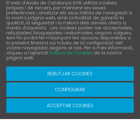
El web d'Avalis de Catalunya SGR utilitza cookies,
comercial cobreix tots els
pròpies i de tercers, per mantenir les seves
93 298 02 60
preferències i analitzar els seus hàbits de navegació a
punts de Catalunya
la nostra pàgina web, amb la finalitat de garantir la
informacio@avalis.cat
qualitat, la seguretat i la millora dels serveis oferts a
901 900 214
través d'aquesta. . Les cookies poden ser acceptades,
rebutjades, bloquejades i esborrades, segons vulgueu.
Això ho podrà fer mitjançant les opcions disponibles a
Forma part de la nostra comunitat
la present finestra oa través de la configuració del
vostre navegador, segons el cas. Per a més informació,
cliqueu a l'apartat
Politica de Cookies
de la nostra
pàgina web.
Avís Legal
Política de protecció de privacitat
REBUTJAR COOKIES
Política de Cookies
Canal denúncia
CONFIGURAR
© Copyright 2026 Avalis SGR | Diseño y Desarrollo
SGRsoft
ACCEPTAR COOKIES