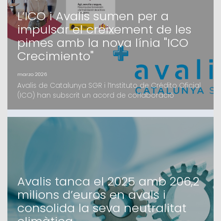
L’ICO i Avalis sumen per a
impulsar el creixement de les
pimes amb la nova línia "ICO
Crecimiento"
marzo 2026
Avalis de Catalunya SGR i l’Instituto de Crédito Oficial
(ICO) han subscrit un acord de col·laboració
estratègic per facilitar l’accés al finançament de les
pimes catalanes. Mitjançant la nova eina digital ICO
Crecimiento, les petites i mitjanes empreses podran
accedir a recursos en condicions preferents i amb el
suport de la garantia d’Avalis.L’ob
Avalis tanca el 2025 amb 206,2
milions d’euros en avals i
consolida la seva neutralitat