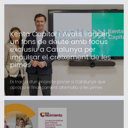
Kenta Capital i Avalis llancen
un fons de deute amb focus
exclusiu a Catalunya per
impulsar el creixement de les
pimes
junio 2026
Es tracta d’un projecte pioner a Catalunya que
apropa el finançament alternatiu a les pimes
catalanes, en el qual Avalis i Kenta Capital fa mesos
que treballen i que compta amb el suport d’un grup
d’inversors, tant family offices com institucionals,
majoritàriament catalansEl fons, que oferirà
finançament de fins a 4 milions d’euros en
condicions c