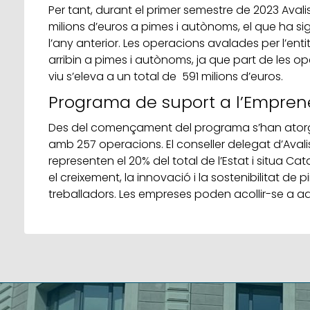
Per tant, durant el primer semestre de 2023 Avalis
milions d’euros a pimes i autònoms, el que ha si
l’any anterior. Les operacions avalades per l’en
arribin a pimes i autònoms, ja que part de les ope
viu s’eleva a un total de 591 milions d’euros.
Programa de suport a l’Emprene
Des del començament del programa s’han atorgat
amb 257 operacions. El conseller delegat d’Aval
representen el 20% del total de l’Estat i situa
el creixement, la innovació i la sostenibilitat de
treballadors. Les empreses poden acollir-se a aq