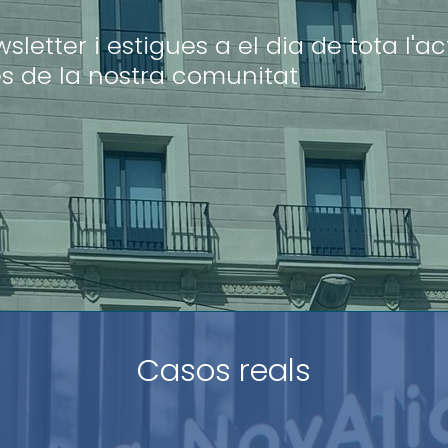
letter i estigues a el dia de tota l'act
s de la nostra comunitat
Casos reals