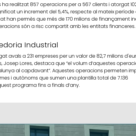
 ha realitzat 857 operacions per a 567 clients i atorgat 10
gnificat un increment del 5,4%, respecte al mateix període
titat han permès que més de 170 milions de finançament in
racions són a risc compartit amb les entitats financeres. E
doria Industrial
 avals a 231 empreses per un valor de 82,7 milions d'eur
is, Josep Lores, destaca que “el volum d’aquestes operac
 Catalunya al capdavant”. Aquestes operacions permeten im
 pimes i autònoms que sumen una plantilla total de 7.136
uest programa fins a finals d’any.