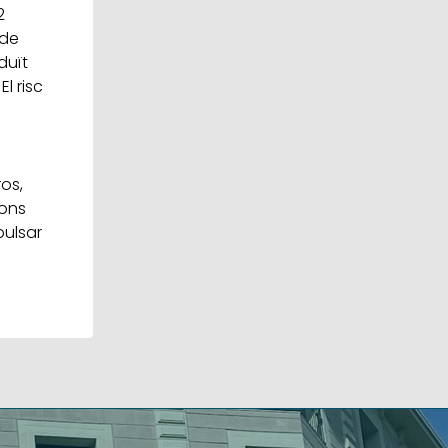
2
 de
duït
l risc
os,
ions
pulsar