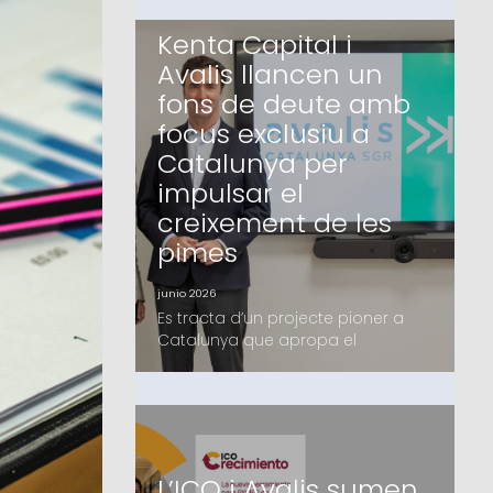
Kenta Capital i
Avalis llancen un
fons de deute amb
focus exclusiu a
Catalunya per
impulsar el
creixement de les
pimes
junio 2026
Es tracta d’un projecte pioner a
Catalunya que apropa el
finançament alternatiu a les pimes
catalanes, en el qual Avalis i Kenta
Capital fa mesos que treballen i
que compta amb el suport d’un
grup d’inversors, tant family offices
com institucionals,
L’ICO i Avalis sumen