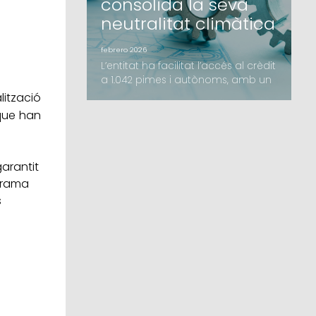
consolida la seva
neutralitat climàtica
febrero 2026
L’entitat ha facilitat l’accés al crèdit
a 1.042 pimes i autònoms, amb un
creixement destacat dels avals
lització
d’inversió i l’impuls de noves línies
 que han
com el B-crèditAvalis de Catalunya
ha tancat l’exercici 2025 amb un
volum d’import formalitzat de 206,2
milions d’euros, una xifra que
garantit
supera els resultats de l'any
ograma
anterior. L’activitat de la Societat
s
de Ga