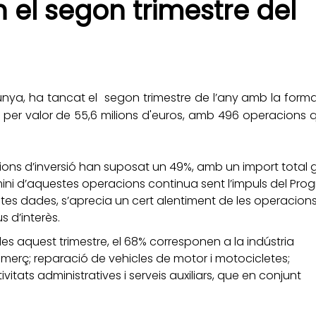
 el segon trimestre del
unya, ha tancat el segon trimestre de l’any amb la forma
 per valor de 55,6 milions d'euros, amb 496 operacions
acions d’inversió han suposat un 49%, amb un import total 
omini d’aquestes operacions continua sent l’impuls del Pr
estes dades, s’aprecia un cert alentiment de les operacion
s d’interès.
des aquest trimestre, el 68% corresponen a la indústria
erç; reparació de vehicles de motor i motocicletes;
itats administratives i serveis auxiliars, que en conjunt