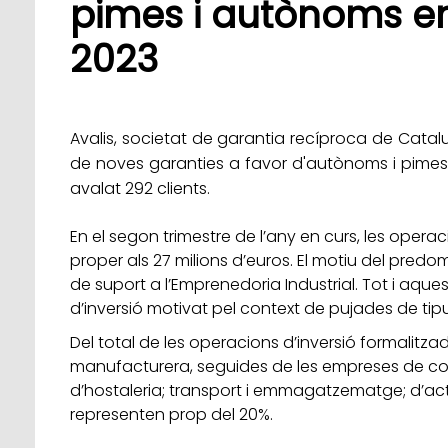
pimes i autònoms en
2023
Avalis, societat de garantia recíproca de Catal
de noves garanties a favor d'autònoms i pimes
avalat 292 clients.
En el segon trimestre de l’any en curs, les oper
proper als 27 milions d’euros. El motiu del pred
de suport a l’Emprenedoria Industrial. Tot i aqu
d’inversió motivat pel context de pujades de tipu
Del total de les operacions d’inversió formalitza
manufacturera, seguides de les empreses de com
d’hostaleria; transport i emmagatzematge; d’activ
representen prop del 20%.