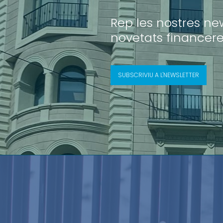
Rep les nostres news
novetats financere
SUBSCRIVIU A L'NEWSLETTER