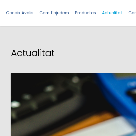
Coneix Avalis
Com t'ajudem
Productes
Actualitat
Con
Actualitat