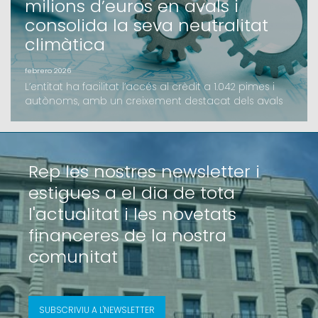
milions d’euros en avals i
consolida la seva neutralitat
climàtica
febrero 2026
L’entitat ha facilitat l’accés al crèdit a 1.042 pimes i
autònoms, amb un creixement destacat dels avals
d’inversió i l’impuls de noves línies com el B-
crèditAvalis de Catalunya ha tancat l’exercici 2025
amb un volum d’import formalitzat de 206,2 milions
d’euros, una xifra que supera els resultats de l'any
Rep les nostres newsletter i
anterior. L’activitat de la Societat de Ga
estigues a el dia de tota
l'actualitat i les novetats
financeres de la nostra
comunitat
SUBSCRIVIU A L'NEWSLETTER