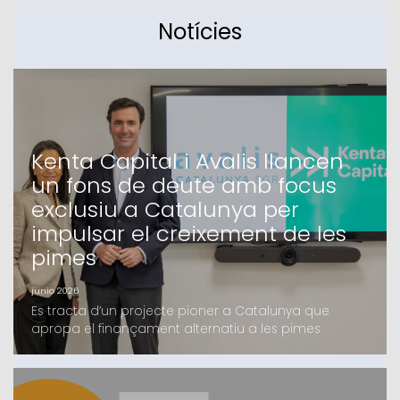
Notícies
Kenta Capital i Avalis llancen
un fons de deute amb focus
exclusiu a Catalunya per
impulsar el creixement de les
pimes
junio 2026
Es tracta d’un projecte pioner a Catalunya que
apropa el finançament alternatiu a les pimes
catalanes, en el qual Avalis i Kenta Capital fa mesos
que treballen i que compta amb el suport d’un grup
d’inversors, tant family offices com institucionals,