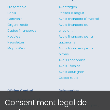
Presentació
Avantatges
Socis
Passos a seguir
Convenis
Avals financers d'inversió
Organització
Avals financers de
Dades financeres
circulant
Notícies
Avals financers per a
Newsletter
autònoms
Mapa Web
Avals financers per a
pimes
Avals Econòmics
Avals Tècnics
Avals Aquisgran
Casos reals
Oficina Central
Delegacions
Gran via de les Corts
Tenim delegats
Consentiment legal de
Catalanes 635
comercials a Tarragona,