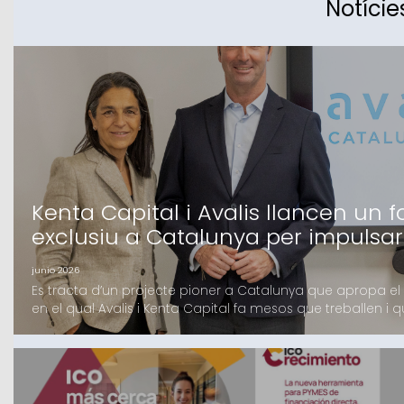
Notície
Kenta Capital i Avalis llancen un
exclusiu a Catalunya per impulsar
junio 2026
Es tracta d’un projecte pioner a Catalunya que apropa el
en el qual Avalis i Kenta Capital fa mesos que treballen 
d’inversors, tant family offices com institucionals, majorit
finançament de fins a 4 milions d’euros en condicions c