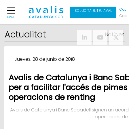
Cat
SOL·LICITA EL TEU AVAL
Cas
MENÚ
Actualitat
Notícies
Jueves, 28 de junio de 2018
Avalis de Catalunya i Banc Sa
per a facilitar l'accés de pime
operacions de renting
Avalis de Catalunya i Banc Sabadell signen un acord 
a operacions de 