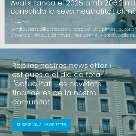
Avalis tanca el 2025 amb 206,2 mil
consolida la seva neutralitat clim
febrero 2026
L’entitat ha facilitat l’accés al crèdit a 1.042 pimes i au
d’inversió i l’impuls de noves línies com el B-crèditAvalis 
volum d’import formalitzat de 206,2 milions d’euros, una xifr
L’activitat de la Societat de Ga
Rep les nostres newsletter i
estigues a el dia de tota
l'actualitat i les novetats
financeres de la nostra
comunitat
SUBSCRIVIU A L'NEWSLETTER