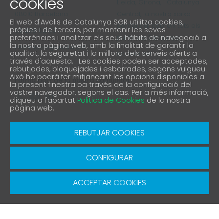
cookies
4ª planta
Lleida, Girona, i Catalunya
08010 Barcelona
Central, la nostra xarxa
El web d'Avalis de Catalunya SGR utilitza cookies,
comercial cobreix tots els
pròpies i de tercers, per mantenir les seves
93 298 02 60
preferències i analitzar els seus hàbits de navegació a
punts de Catalunya
la nostra pàgina web, amb la finalitat de garantir la
informacio@avalis.cat
qualitat, la seguretat i la millora dels serveis oferts a
901 900 214
través d'aquesta. . Les cookies poden ser acceptades,
rebutjades, bloquejades i esborrades, segons vulgueu.
Això ho podrà fer mitjançant les opcions disponibles a
Forma part de la nostra comunitat
la present finestra oa través de la configuració del
vostre navegador, segons el cas. Per a més informació,
cliqueu a l'apartat
Politica de Cookies
de la nostra
pàgina web.
Avís Legal
Política de protecció de privacitat
REBUTJAR COOKIES
Política de Cookies
Canal denúncia
CONFIGURAR
© Copyright 2026 Avalis SGR | Diseño y Desarrollo
SGRsoft
ACCEPTAR COOKIES