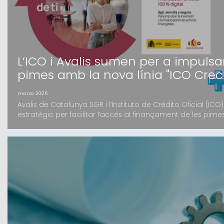
L’ICO i Avalis sumen per a impulsa
pimes amb la nova línia "ICO Crec
marzo 2026
Avalis de Catalunya SGR i l’Instituto de Crédito Oficial (IC
estratègic per facilitar l’accés al finançament de les pime
Crecimiento, les petites i mitjanes empreses podran acce
el suport de la garantia d’Avalis.L’ob