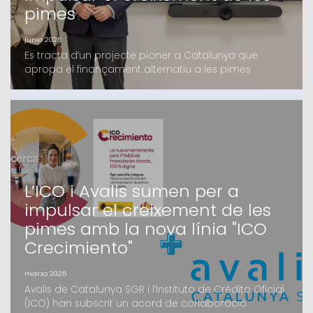
pimes
junio 2026
Es tracta d’un projecte pioner a Catalunya que
apropa el finançament alternatiu a les pimes
catalanes, en el qual Avalis i Kenta Capital fa mesos
que treballen i que compta amb el suport d’un grup
d’inversors, tant family offices com institucionals,
majoritàriament catalansEl fons, que oferirà
finançament de fins a 4 milions d’euros en
condicions c
L’ICO i Avalis sumen per a
impulsar el creixement de les
pimes amb la nova línia "ICO
Crecimiento"
marzo 2026
Avalis de Catalunya SGR i l’Instituto de Crédito Oficial
(ICO) han subscrit un acord de col·laboració