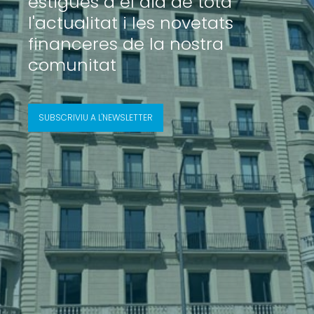
estigues a el dia de tota
l'actualitat i les novetats
financeres de la nostra
comunitat
SUBSCRIVIU A L'NEWSLETTER