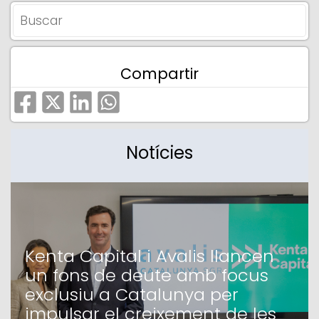
Compartir
Notícies
Kenta Capital i Avalis llancen
un fons de deute amb focus
exclusiu a Catalunya per
impulsar el creixement de les