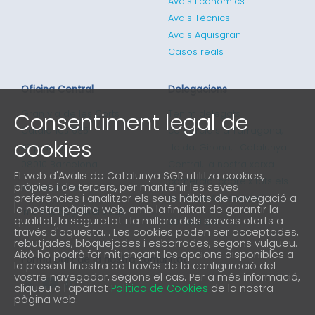
Avals Econòmics
Avals Tècnics
Avals Aquisgran
Casos reals
Oficina Central
Delegacions
Gran via de les Corts
Tenim delegats
Consentiment legal de
Catalanes 635
comercials a Tarragona,
cookies
4ª planta
Lleida, Girona, i Catalunya
08010 Barcelona
Central, la nostra xarxa
El web d'Avalis de Catalunya SGR utilitza cookies,
comercial cobreix tots els
pròpies i de tercers, per mantenir les seves
93 298 02 60
preferències i analitzar els seus hàbits de navegació a
punts de Catalunya
la nostra pàgina web, amb la finalitat de garantir la
informacio@avalis.cat
qualitat, la seguretat i la millora dels serveis oferts a
901 900 214
través d'aquesta. . Les cookies poden ser acceptades,
rebutjades, bloquejades i esborrades, segons vulgueu.
Això ho podrà fer mitjançant les opcions disponibles a
Forma part de la nostra comunitat
la present finestra oa través de la configuració del
vostre navegador, segons el cas. Per a més informació,
cliqueu a l'apartat
Politica de Cookies
de la nostra
pàgina web.