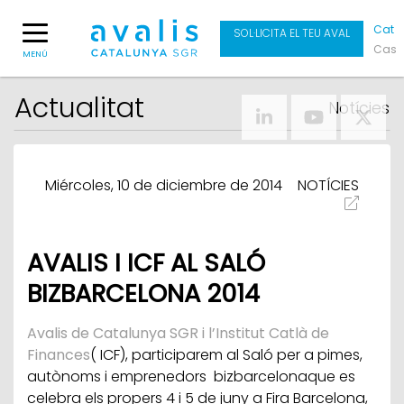
Cat
SOL·LICITA EL TEU AVAL
Cas
MENÚ
Actualitat
Notícies
Miércoles, 10 de diciembre de 2014
NOTÍCIES
AVALIS I ICF AL SALÓ
BIZBARCELONA 2014
Avalis de Catalunya SGR i l’Institut Catlà de
Finances
( ICF), participarem al Saló per a pimes,
autònoms i emprenedors
bizbarcelona
que es
celebra els propers 4 i 5 de juny a Fira Barcelona,