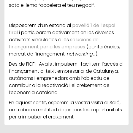
sota el lema “accelera el teu negoci”.
Disposarem d’un estand al
pavelló 1 de l’espai
firal
i participarem activament en les diverses
activitats vinculades a les
solucions de
finançament per a les empreses
(conferències,
mercat de finançament,
networking
...).
Des de l’ICF i Avalis , impulsem i facilitem l’accés al
finançament al teixit empresarial de Catalunya,
autònoms i emprenedors amb l’objectiu de
contribuir a la reactivació i el creixement de
l’economia catalana.
En aquest sentit, esperem la vostra visita al Saló,
on trobareu multitud de propostes i oportunitats
per a impulsar el creixement.