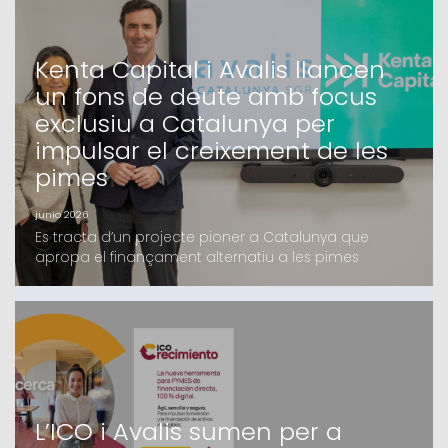
Kenta Capital i Avalis llancen
un fons de deute amb focus
exclusiu a Catalunya per
impulsar el creixement de les
pimes
junio 2026
Es tracta d’un projecte pioner a Catalunya que
apropa el finançament alternatiu a les pimes
catalanes, en el qual Avalis i Kenta Capital fa mesos
que treballen i que compta amb el suport d’un grup
d’inversors, tant family offices com institucionals,
majoritàriament catalansEl fons, que oferirà
finançament de fins a 4 milions d’euros en
condicions c
L’ICO i Avalis sumen per a