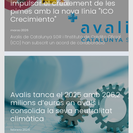
impulsar el creixement de les
pimes amb la nova línia "ICO
Crecimiento"
marzo 2026
Avalis de Catalunya SGR i l’Instituto de Crédito Oficial
(ICO) han subscrit un acord de col·laboració
estratègic per facilitar l’accés al finançament de les
pimes catalanes. Mitjançant la nova eina digital ICO
Crecimiento, les petites i mitjanes empreses podran
accedir a recursos en condicions preferents i amb el
suport de la garantia d’Avalis.L’ob
Avalis tanca el 2025 amb 206,2
milions d’euros en avals i
consolida la seva neutralitat
climàtica
febrero 2026