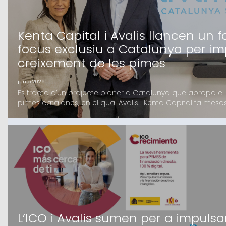
Kenta Capital i Avalis llancen un
focus exclusiu a Catalunya per im
creixement de les pimes
junio 2026
Es tracta d’un projecte pioner a Catalunya que apropa el 
pimes catalanes, en el qual Avalis i Kenta Capital fa mes
amb el suport d’un grup d’inversors, tant family offices co
catalansEl fons, que oferirà finançament de fins a 4 milio
L’ICO i Avalis sumen per a impulsa