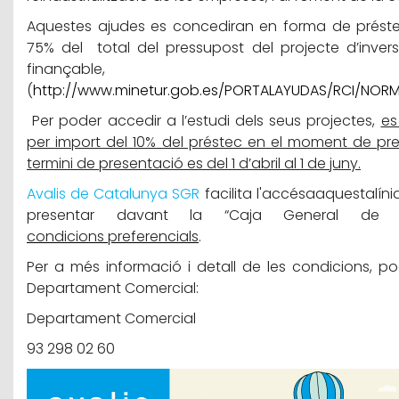
Aquestes ajudes es concediran en forma de prést
75% del total del pressupost del projecte d’inver
finançable,
(
http://www.minetur.gob.es/PORTALAYUDAS/RCI/NORM
Per poder accedir a l’estudi dels seus projectes,
es
per import del 10% del préstec en el moment de present
termini de presentació es del 1 d’abril al 1 de juny.
Avalis de Catalunya SGR
facilita l'accés
a
aquesta
líni
presentar davant la “Caja General de D
condicions
preferencials
.
Per a més informació i detall de les condicions, 
Departament Comercial:
Departament Comercial
93 298 02 60