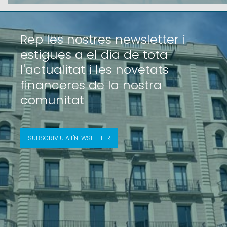
supera els resultats de l'any anterior. L’activitat de la Soci
Rep les nostres newsletter i
estigues a el dia de tota
l'actualitat i les novetats
financeres de la nostra
comunitat
SUBSCRIVIU A L'NEWSLETTER