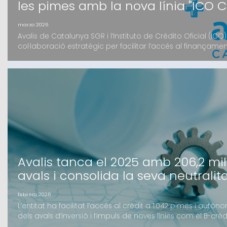
les pimes amb la nova línia "ICO 
marzo 2026
Avalis de Catalunya SGR i l’Instituto de Crédito Oficial (IC
col·laboració estratègic per facilitar l’accés al finançame
Mitjançant la nova eina digital ICO Crecimiento, les petit
accedir a recursos en condicions preferents i amb el supor
Avalis tanca el 2025 amb 206,2 mil
avals i consolida la seva neutralit
febrero 2026
L’entitat ha facilitat l’accés al crèdit a 1.042 pimes i au
dels avals d’inversió i l’impuls de noves línies com el B-cr
l’exercici 2025 amb un volum d’import formalitzat de 206,2 