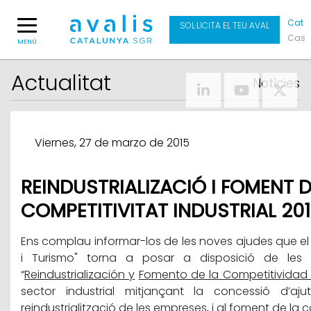
Cat
SOL·LICITA EL TEU AVAL
Cas
MENÚ
Actualitat
Notícies
Viernes, 27 de marzo de 2015
REINDUSTRIALIZACIÓ I FOMENT D
COMPETITIVITAT INDUSTRIAL 20
Ens complau informar-los de les noves ajudes que el "
i Turismo" torna a posar a disposició de les
“
Reindustrialización y
Fomento de la Competitividad I
sector industrial mitjançant la concessió d’aju
reindustrialització de les empreses, i al foment de la c