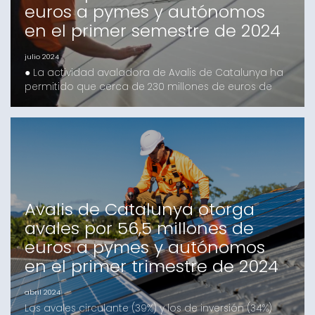
euros a pymes y autónomos
en el primer semestre de 2024
julio 2024
● La actividad avaladora de Avalis de Catalunya ha
permitido que cerca de 230 millones de euros de
financiación inducida lleguen a pymes, autónomos
y autónomas en lo que llevamos de 2024● Avalis
registra un crecimiento del 22% en avales de
circulante y del 92% en avales técnicos durante el
primer semestre del año● La apuesta por la
sostenibilidad s
Avalis de Catalunya otorga
avales por 56,5 millones de
euros a pymes y autónomos
en el primer trimestre de 2024
abril 2024
Los avales circulante (39%) y los de inversión (34%)