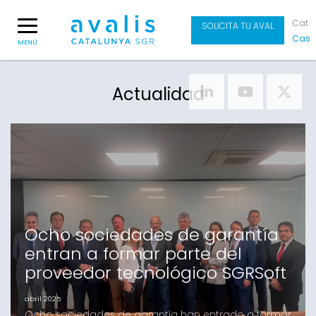
Cat
SOLICITA TU AVAL
Cas
MENÚ
Actualidad
Ocho sociedades de garantía
entran a formar parte del
proveedor tecnológico SGRSoft
abril 2025
Ocho sociedades de garantía han entrado a formar