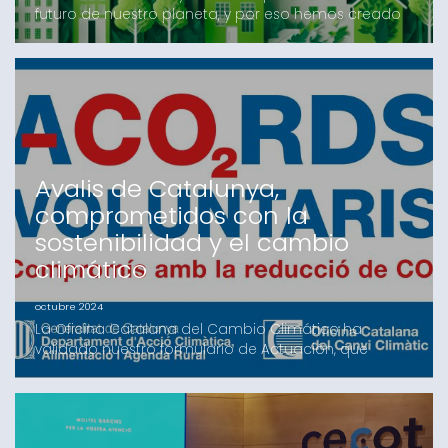
futuro de nuestro planeta, y por eso hemos creado
Avalis Verd, una línea de garantías especialmente
diseñada para impulsar proyectos sostenibles y
respetuosos con el medio ambiente.Con Avalis Verd,
queremos facilitar el acceso a la financiación a
aquellas empresas que invierten en iniciativas
verdes,
Avalis de Catalunya,
comprometidos con la
sostenibilidad y el cambio
climático
octubre 2024
La Oficina Catalana del Cambio Climático ha
validado nuestro formulario de Actuación, que
incluye el inventario de 2023 y el conjunto de
medidas que implementaremos durante 2024 para
la mitigación del cambio climático. Esta validación
es un paso más en nuestro compromiso con la