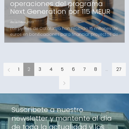
operaciones del programa
Next Generation por 115 MEUR
diciembre 2023
Las pymes de Catalunya han recibido 15 millones de
euros en bonificaciones para financiar proyectos de
inversión. Con este resultado, Cataluña lidera el
volumen de operaciones, situando a Avalis como
una de las SGR que más uso ha hecho de todo el
Estado español del Programa Next Generation.En el
marco del programa Next Generation EU-Plan de
1
2
3
4
5
6
7
8
...
27
Recuper
Suscríbete a nuestro
newsletter y mantente al día
de toda la actualidad y las