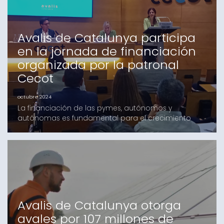
sostenibilidad y reducción de las emisiones de
gases de efecto invernad
Avalis de Catalunya participa
en la jornada de financiación
organizada por la patronal
Cecot
octubre 2024
La financiación de las pymes, autónomos y
autónomas es fundamental para el crecimiento
económico y la competitividad empresarial. En esta
línea, Avalis de Catalunya participó en la jornada
organizada por la patronal Cecot, donde se
abordaron soluciones concretas para mejorar el
acceso a la financiación empresarial.La sesión
comenzó con la intervenc
Avalis de Catalunya otorga
avales por 107 millones de