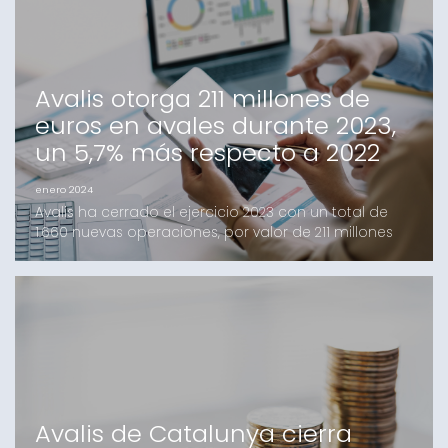
econ
Avalis otorga 211 millones de
euros en avales durante 2023,
un 5,7% más respecto a 2022
enero 2024
Avalis ha cerrado el ejercicio 2023 con un total de
1.660 nuevas operaciones, por valor de 211 millones
de euros (un 5,7% más que el año anterior), lo que
supone un crecimiento sostenido en el número de
euros garantizados en relación al ejercicio 2022. Las
garantías han llegado a 1.029 pymes, micropymes y
autónomos y autónomas de Cataluña, con la v
Avalis de Catalunya cierra