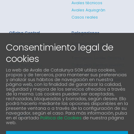
Avales técnicos
Avales Aquisgrán
Casos reales
Oficina Central
Delegaciones
Consentimiento legal de
Gran via de les Corts
Tenemos delegados
Catalanes 635
comerciales en
cookies
4ª planta
Tarragona, Lleida, Girona, y
08010 Barcelona
Catalunya Central, nuestra
La web de Avalis de Catalunya SGR utiliza cookies,
red comercial cubre todos
propias y de terceros, para mantener sus preferencias
93 298 02 60
y analizar sus hábitos de navegación en nuestra
los puntos de Catalunya
página web, con la finalidad de garantizar la calidad,
informacio@avalis.cat
seguridad y mejora de los servicios ofrecidos a través
901 900 214
de la misma. Las cookies pueden ser aceptadas,
rechazadas, bloqueadas y borradas, según desee. Ello
podrá hacerlo mediante las opciones disponibles en la
Forma parte de nuestra comunidad
presente ventana o a través de la configuración de su
navegador, según el caso. Para más información, pulsa
en el apartado
Politica de Cookies
de nuestra página
web.
Aviso Legal
Política de protección de privacidad