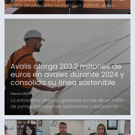
parte del proveedor tecnológico SGRSoft, aliado
tecnológico esencial para el sector, mediante la
compra de participaciones de la compañía.Gracias
a esta operación estratégica, AvalCanarias, Avalia,
CREA, Garántia, Isba, Sogarca, Sonagar y Avalis de
Catalunya, aseguran la continuidad del proyecto, así
Avalis otorga 203,2 millones de
euros en avales durante 2024 y
consolida su línea sostenible
febrero 2025
La entidad ha ofrecido garantías a más de un millar
de pymes, micropymes, autónomos y autónomas
en más de 1.500 operaciones e incrementa un 11% la
financiación 'verde'Avalis cerró el año 2024 con un
total de 1.553 operaciones por un valor total de 203,2
millones de euros. Las garantías de la Sociedad de