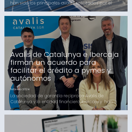
han sido los principales avales solicitados por el
tejido empresarial. En cambio, los avales técnicos
que han representado un 16%, han crecido un 231%
en comparación con el mismo período del año
pasado.La actividad de Avalis de Catalunya ha
permitido que más de 121 millones de euros de
financiaci
Avalis de Catalunya e Ibercaja
firman un acuerdo para
facilitar el crédito a pymes y
autónomos
febrero 2024
La sociedad de garantía recíproca Avalis de
Catalunya y la entidad financiera Ibercaja y han
firmado un convenio para facilitar a las empresas y
autónomos de Cataluña el acceso a la financiación
de sus proyectos de inversión y su actividad.Con
esta firma, el Banco y la Sociedad de Garantía
Recíproca tienen la finalidad de apoyar el desarrollo