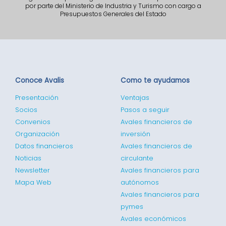
por parte del Ministerio de Industria y Turismo con cargo a
Presupuestos Generales del Estado
Conoce Avalis
Como te ayudamos
Presentación
Ventajas
Socios
Pasos a seguir
Convenios
Avales financieros de
Organización
inversión
Datos financieros
Avales financieros de
Noticias
circulante
Newsletter
Avales financieros para
Mapa Web
autónomos
Avales financieros para
pymes
Avales económicos