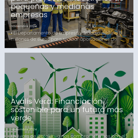
pequeñas y medianas
empresas
noviembre 2024
• El Departamento de Empresa y Trabajo destina 1,1
millones de euros para realizar aportaciones de
capital de hasta el 3% en nombre de la empresa
beneficiaria en aquellos proyectos industriales en los
que AVALIS de Catalunya SGR preste la garantía
para la financiación• Esta herramienta se ha
desarrollado en el marco del Pacto Nacional para la
Indus
Avalis Verd: Financiación
sostenible para un futuro más
verde
noviembre 2024
En Avalis de Catalunya nos comprometemos con el