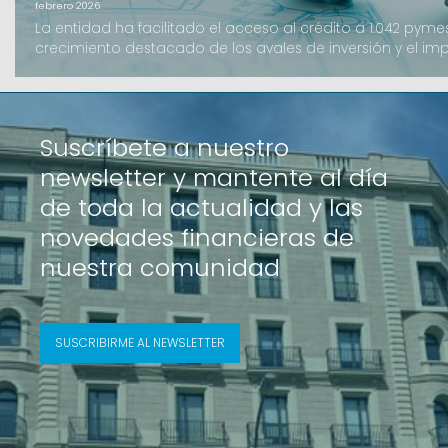
febrero 2026
La entidad ha facilitado el acceso al crédito a 1.042 py
crecimiento destacado de los avales de inversión y el im
como el B-crèdit.Avalis de Catalunya ha cerrado el ejerci
volumen de importe formalizado de 206,2 millones de euro
supera los resultados del año anterior. La ac
Suscríbete a nuestro
newsletter y mantente al día
de toda la actualidad y las
novedades financieras de
nuestra comunidad
SUSCRIBIRME AL NEWSLETTER