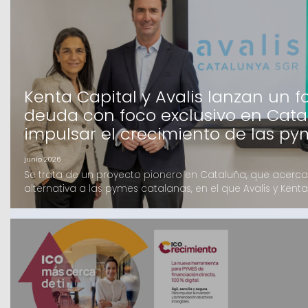
Kenta Capital y Avalis lanzan un 
deuda con foco exclusivo en Cat
impulsar el crecimiento de las p
junio 2026
Se trata de un proyecto pionero en Cataluña, que acerca 
alternativa a las pymes catalanas, en el que Avalis y Kenta
trabajando varios meses y que cuenta con el apoyo de un
tanto Family Offices como Institucionales, mayoritariamen
que ofrecerá financiación de hasta 4 millones d