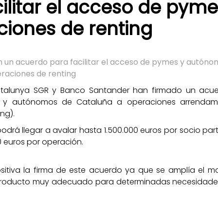
ilitar el acceso de pyme
iones de renting
n un acuerdo para facilitar el acceso de pymes y autóno
raciones de renting
Catalunya SGR y Banco Santander han firmado un acu
es y autónomos de Cataluña a operaciones arrendam
ng).
drá llegar a avalar hasta 1.500.000 euros por socio part
0 euros por operación.
tiva la firma de este acuerdo ya que se amplía el m
n producto muy adecuado para determinadas necesidade