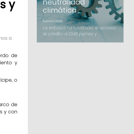
s y
neutralidad
climática
febrero 2026
La entidad ha facilitado el acceso
al crédito a 1.042 pymes y
mos a
autónomos, con un crecimiento
destacado de los avales de
inversión y el impulso de nuevas
erdo de
líneas como el B-crèdit.Avalis de
iento y
Catalunya ha cerrado el ejercicio
2025 con un volumen de importe
formalizado de 206,2 millones de
ícipe, o
euros, una cifra que supera los
resultados del año anterior. La ac
arco de
s y con