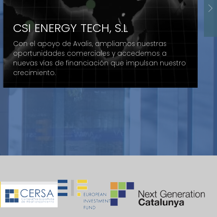
CSI ENERGY TECH, S.L
Edibel
Dares Technology
Con el apoyo de Avalis, ampliamos nuestras
La ayuda de Avalis nos ha aportado solidez
oportunidades comerciales y accedemos a
Gracias a la ayuda de Avalis, hemos podido
financiera y confianza en nuestras operaciones.
nuevas vías de financiación que impulsan nuestro
movilizar ayudas públicas a largo plazo, que
Este apoyo nos ha facilitado el acceso a la
crecimiento.
complementan nuestra financiación en capital.
financiación en condiciones competitivas.