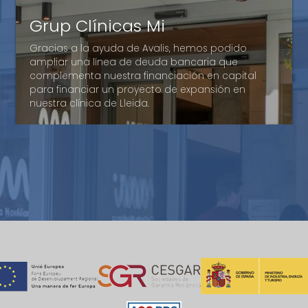
Units-4
Grup Clínicas Mi
La ayuda de Avalis nos ha dado la seguridad de
Gracias a la ayuda de Avalis, hemos podido
poder disponer de una financiación de circulante
Segufoc
ampliar una línea de deuda bancaria que
suficiente para cubrir nuestras necesidades. Su
complementa nuestra financiación en capital
apoyo ha facilitado la posibilidad de ofrecer a
Avalis de Catalunya ha sido una herramienta que
para financiar un proyecto de expansión en
nuestros proveedores la confianza requerida para
nos ha permitido facilidades para obtener la
nuestra clínica de Lleida.
financiarse.
financiación.