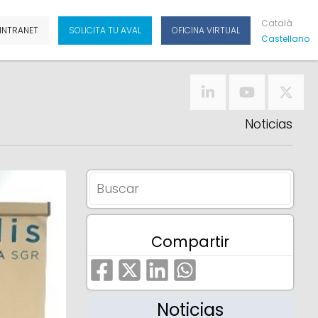
Cat
Alà
INTRANET
SOLICITA TU AVAL
OFICINA VIRTUAL
Cas
Tellano
Noticias
Compartir
Noticias