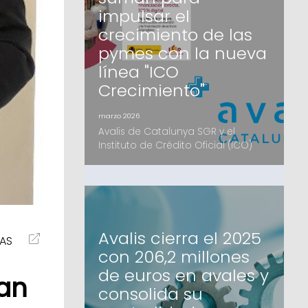
Institucionales, mayoritariamente
impulsar el
catalanesEl fondo, que ofrecerá
financiación de hasta 4 millones d
crecimiento de las
pymes con la nueva
línea "ICO
Crecimiento"
marzo 2026
Avalis de Catalunya SGR y el
Instituto de Crédito Oficial (ICO)
han suscrito un acuerdo de
colaboración estratégico para
facilitar el acceso a la financiación
de las pymes catalanas. Mediante
la nueva herramienta digital ICO
Crecimiento, las pequeñas y
Avalis cierra el 2025
IAS
medianas empresas podrán
con 206,2 millones
acceder a recursos en
condiciones preferentes y con el
de euros en avales y
man
apoyo de la garan
consolida su