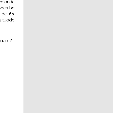
valor de
ones ha
 del 6%
 situado
, el Sr.