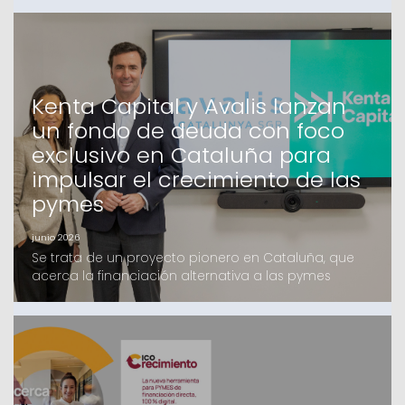
Kenta Capital y Avalis lanzan
un fondo de deuda con foco
exclusivo en Cataluña para
impulsar el crecimiento de las
pymes
junio 2026
Se trata de un proyecto pionero en Cataluña, que
acerca la financiación alternativa a las pymes
catalanas, en el que Avalis y Kenta Capital llevan
trabajando varios meses y que cuenta con el apoyo
de un grupo de inversores, tanto Family Offices
como Institucionales, mayoritariamente catalanesEl
fondo, que ofrecerá financiación de hasta 4 millones
d