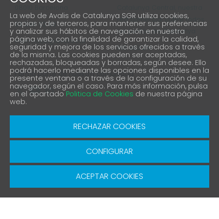
08010 Barcelona
Catalunya Central, nuestra
La web de Avalis de Catalunya SGR utiliza cookies,
red comercial cubre todos
propias y de terceros, para mantener sus preferencias
93 298 02 60
y analizar sus hábitos de navegación en nuestra
los puntos de Catalunya
página web, con la finalidad de garantizar la calidad,
informacio@avalis.cat
seguridad y mejora de los servicios ofrecidos a través
901 900 214
de la misma. Las cookies pueden ser aceptadas,
rechazadas, bloqueadas y borradas, según desee. Ello
podrá hacerlo mediante las opciones disponibles en la
Forma parte de nuestra comunidad
presente ventana o a través de la configuración de su
navegador, según el caso. Para más información, pulsa
en el apartado
Politica de Cookies
de nuestra página
web.
Aviso Legal
Política de protección de privacidad
RECHAZAR COOKIES
Política de Cookies
Canal denuncia
CONFIGURAR
© Copyright 2026 Avalis SGR | Diseño y Desarrollo
SGRsoft
ACEPTAR COOKIES