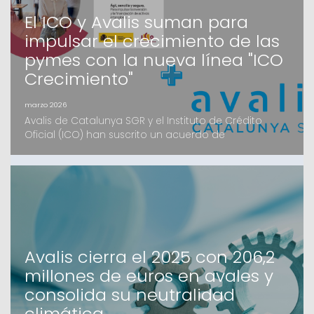
El ICO y Avalis suman para
impulsar el crecimiento de las
pymes con la nueva línea "ICO
Crecimiento"
marzo 2026
Avalis de Catalunya SGR y el Instituto de Crédito
Oficial (ICO) han suscrito un acuerdo de
colaboración estratégico para facilitar el acceso a
la financiación de las pymes catalanas. Mediante la
nueva herramienta digital ICO Crecimiento, las
pequeñas y medianas empresas podrán acceder a
recursos en condiciones preferentes y con el apoyo
de la garan
Avalis cierra el 2025 con 206,2
millones de euros en avales y
consolida su neutralidad
climática