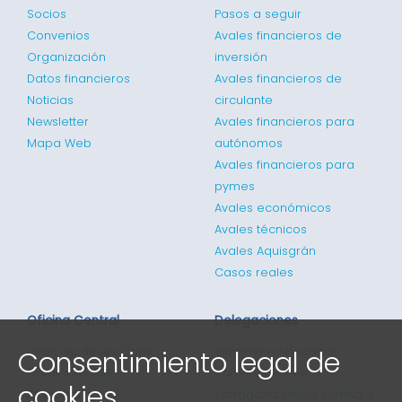
Socios
Pasos a seguir
Convenios
Avales financieros de
Organización
inversión
Datos financieros
Avales financieros de
Noticias
circulante
Newsletter
Avales financieros para
Mapa Web
autónomos
Avales financieros para
pymes
Avales económicos
Avales técnicos
Avales Aquisgrán
Casos reales
Oficina Central
Delegaciones
Gran via de les Corts
Tenemos delegados
Consentimiento legal de
Catalanes 635
comerciales en
cookies
4ª planta
Tarragona, Lleida, Girona, y