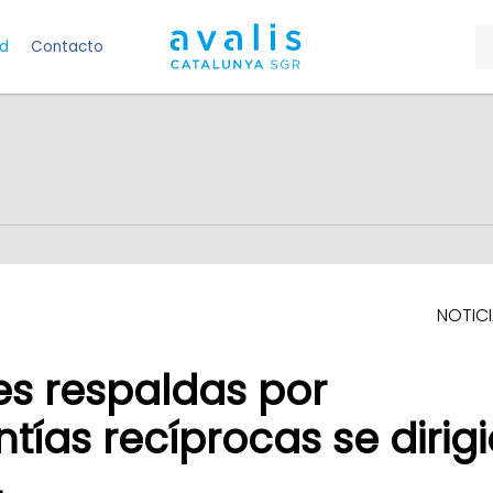
ad
Contacto
NOTIC
es respaldas por
ías recíprocas se dirigi
4