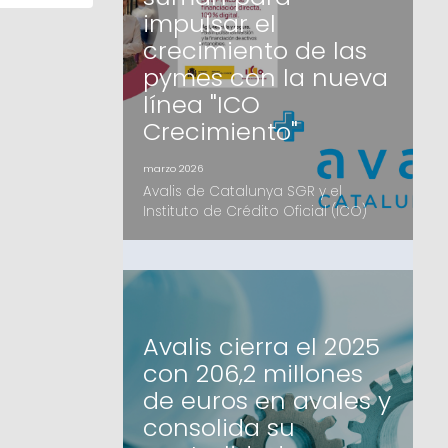
Institucionales, mayoritariamente
impulsar el
catalanesEl fondo, que ofrecerá
financiación de hasta 4 millones d
crecimiento de las
pymes con la nueva
línea "ICO
Crecimiento"
marzo 2026
Avalis de Catalunya SGR y el
Instituto de Crédito Oficial (ICO)
han suscrito un acuerdo de
colaboración estratégico para
facilitar el acceso a la financiación
de las pymes catalanas. Mediante
la nueva herramienta digital ICO
Crecimiento, las pequeñas y
Avalis cierra el 2025
medianas empresas podrán
con 206,2 millones
acceder a recursos en
condiciones preferentes y con el
de euros en avales y
apoyo de la garan
consolida su