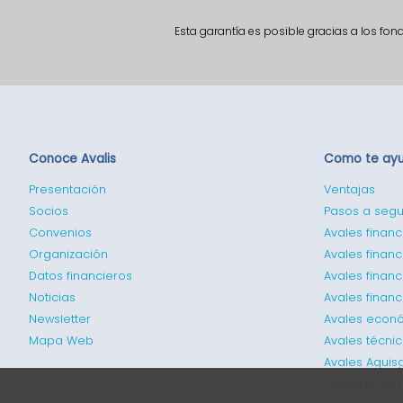
Esta garantía es posible gracias a los fo
Conoce Avalis
Como te ay
Presentación
Ventajas
Socios
Pasos a segu
Convenios
Avales financ
Organización
Avales financ
Datos financieros
Avales finan
Noticias
Avales finan
Newsletter
Avales econ
Mapa Web
Avales técni
Avales Aquis
Casos reales