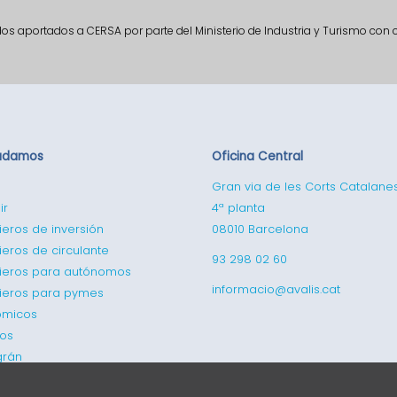
ndos aportados a CERSA por parte del Ministerio de Industria y Turismo con
udamos
Oficina Central
Gran via de les Corts Catalane
ir
4ª planta
ieros de inversión
08010 Barcelona
ieros de circulante
93 298 02 60
cieros para autónomos
informacio@avalis.cat
cieros para pymes
ómicos
cos
grán