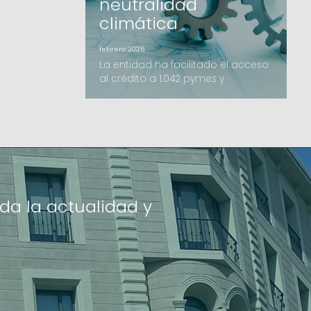
neutralidad
climática
febrero 2026
La entidad ha facilitado el acceso
al crédito a 1.042 pymes y
autónomos, con un crecimiento
destacado de los avales de
inversión y el impulso de nuevas
líneas como el B-crèdit.Avalis de
Catalunya ha cerrado el ejercicio
2025 con un volumen de importe
formalizado de 206,2 millones de
euros, una cifra que supera los
da la actualidad y
resultados del año anterior. La ac