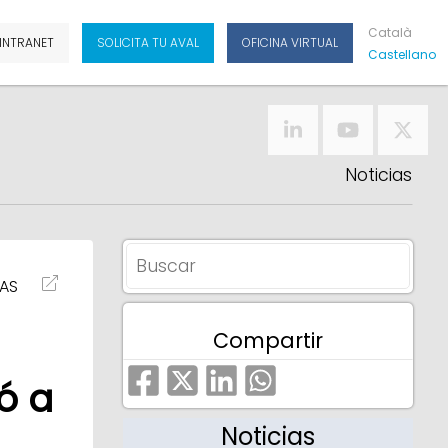
Cat
Alà
INTRANET
SOLICITA TU AVAL
OFICINA VIRTUAL
Cas
Tellano
Noticias
IAS
Compartir
ó a
Noticias