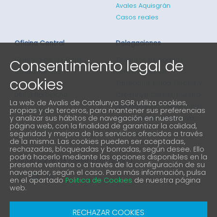
Avales Aquisgrán
Casos reales
Oficina Central
Delegaciones
Gran via de les Corts
Tenemos delegados
Consentimiento legal de
Catalanes 635
comerciales en
cookies
4ª planta
Tarragona, Lleida, Girona, y
08010 Barcelona
Catalunya Central, nuestra
La web de Avalis de Catalunya SGR utiliza cookies,
red comercial cubre todos
propias y de terceros, para mantener sus preferencias
93 298 02 60
y analizar sus hábitos de navegación en nuestra
los puntos de Catalunya
página web, con la finalidad de garantizar la calidad,
informacio@avalis.cat
seguridad y mejora de los servicios ofrecidos a través
901 900 214
de la misma. Las cookies pueden ser aceptadas,
rechazadas, bloqueadas y borradas, según desee. Ello
podrá hacerlo mediante las opciones disponibles en la
Forma parte de nuestra comunidad
presente ventana o a través de la configuración de su
navegador, según el caso. Para más información, pulsa
en el apartado
Politica de Cookies
de nuestra página
web.
Aviso Legal
Política de protección de privacidad
RECHAZAR COOKIES
Política de Cookies
Canal denuncia