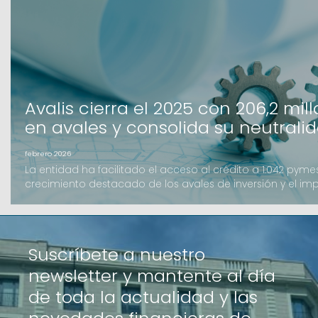
Avalis cierra el 2025 con 206,2 mil
en avales y consolida su neutrali
febrero 2026
La entidad ha facilitado el acceso al crédito a 1.042 py
crecimiento destacado de los avales de inversión y el im
como el B-crèdit.Avalis de Catalunya ha cerrado el ejerc
importe formalizado de 206,2 millones de euros, una cifra
del año anterior. La ac
Suscríbete a nuestro
newsletter y mantente al día
de toda la actualidad y las