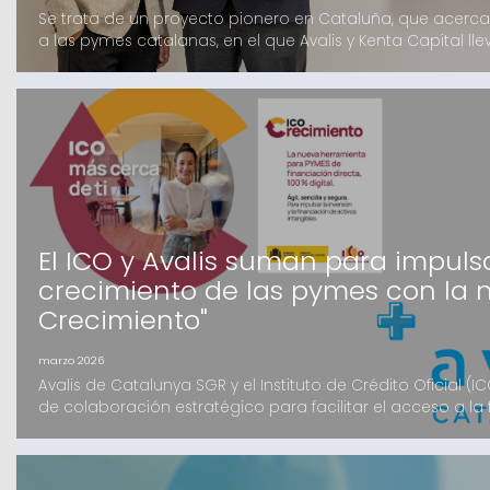
Se trata de un proyecto pionero en Cataluña, que acerca 
a las pymes catalanas, en el que Avalis y Kenta Capital ll
meses y que cuenta con el apoyo de un grupo de inversore
como Institucionales, mayoritariamente catalanesEl fond
financiación de hasta 4 millones d
El ICO y Avalis suman para impulsa
crecimiento de las pymes con la n
Crecimiento"
marzo 2026
Avalis de Catalunya SGR y el Instituto de Crédito Oficial (
de colaboración estratégico para facilitar el acceso a la
catalanas. Mediante la nueva herramienta digital ICO Cre
medianas empresas podrán acceder a recursos en condi
el apoyo de la garan