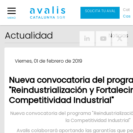
Cat
SOLICITA TU AVAL
Cas
MENÚ
Actualidad
Noticias
Viernes, 01 de febrero de 2019
Nueva convocatoria del prog
"Reindustrialización y Fortalec
Competitividad Industrial"
Nueva convocatoria del programa "Reindustrializació
la Competitividad Industrial"
Avalis colaborará aportando las garantías que p