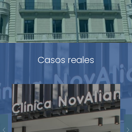
Casos reales
BMAT Licensing SL
Avalis nos proporciona la confianza y el
Units-4
soporte financiero necesarios para apostar
Grupo Sur