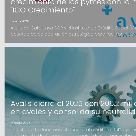
crecimiento de las pymes con la 
"ICO Crecimiento"
marzo 2026
Avalis de Catalunya SGR y el Instituto de Crédito Oficial (I
acuerdo de colaboración estratégico para facilitar el ac
las pymes catalanas. Mediante la nueva herramienta digit
pequeñas y medianas empresas podrán acceder a recur
preferentes y con el apoyo de la garan
Avalis cierra el 2025 con 206,2 mil
en avales y consolida su neutrali
febrero 2026
La entidad ha facilitado el acceso al crédito a 1.042 py
crecimiento destacado de los avales de inversión y el im