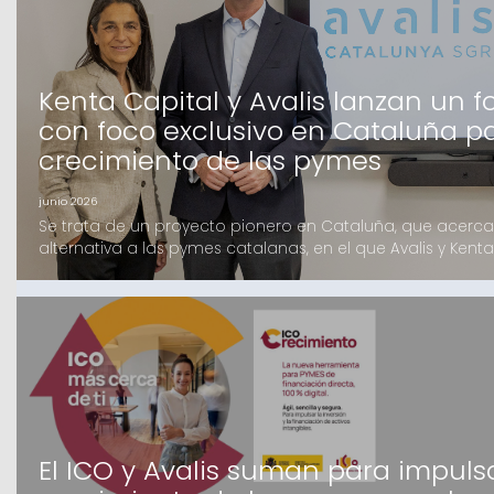
Kenta Capital y Avalis lanzan un 
con foco exclusivo en Cataluña pa
crecimiento de las pymes
junio 2026
Se trata de un proyecto pionero en Cataluña, que acerca 
alternativa a las pymes catalanas, en el que Avalis y Kenta
trabajando varios meses y que cuenta con el apoyo de un
tanto Family Offices como Institucionales, mayoritariamen
que ofrecerá financiación de hasta 4 millones d
El ICO y Avalis suman para impulsa