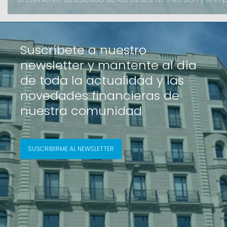
como el B-crèdit.Avalis de Catalunya ha cerrado el ejerc
de importe formalizado de 206,2 millones de euros, una ci
resultados del año anterior. La ac
Suscríbete a nuestro
newsletter y mantente al día
de toda la actualidad y las
novedades financieras de
nuestra comunidad
SUSCRIBIRME AL NEWSLETTER