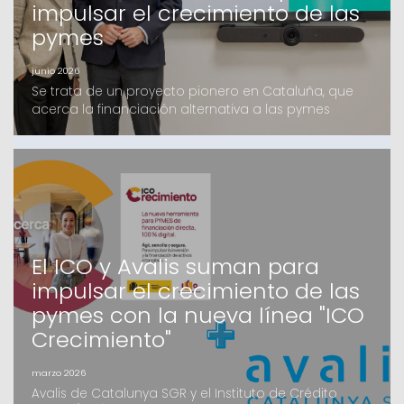
impulsar el crecimiento de las
pymes
junio 2026
Se trata de un proyecto pionero en Cataluña, que
acerca la financiación alternativa a las pymes
catalanas, en el que Avalis y Kenta Capital llevan
trabajando varios meses y que cuenta con el apoyo
de un grupo de inversores, tanto Family Offices
como Institucionales, mayoritariamente catalanesEl
fondo, que ofrecerá financiación de hasta 4 millones
d
El ICO y Avalis suman para
impulsar el crecimiento de las
pymes con la nueva línea "ICO
Crecimiento"
marzo 2026
Avalis de Catalunya SGR y el Instituto de Crédito