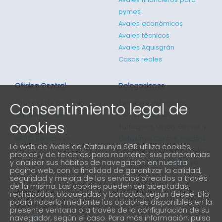
pymes
Avales económicos
Avales técnicos
Avales Aquisgrán
Casos reales
Oficina Central
Delegaciones
Gran via de les Corts
Tenemos delegados
Consentimiento legal de
Catalanes 635
comerciales en
cookies
4ª planta
Tarragona, Lleida, Girona, y
08010 Barcelona
Catalunya Central, nuestra
La web de Avalis de Catalunya SGR utiliza cookies,
red comercial cubre todos
propias y de terceros, para mantener sus preferencias
93 298 02 60
y analizar sus hábitos de navegación en nuestra
los puntos de Catalunya
página web, con la finalidad de garantizar la calidad,
informacio@avalis.cat
seguridad y mejora de los servicios ofrecidos a través
901 900 214
de la misma. Las cookies pueden ser aceptadas,
rechazadas, bloqueadas y borradas, según desee. Ello
podrá hacerlo mediante las opciones disponibles en la
Forma parte de nuestra comunidad
presente ventana o a través de la configuración de su
navegador, según el caso. Para más información, pulsa