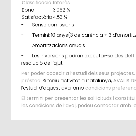
Classificació
Interès
Bona
3.062 %
Satisfactòria
4.53 %
- Sense comissions
- Termini: 10 anys(3 de carència + 3 d’amortit
- Amortitzacions anuals
- Les inversions podran executar-se des del 1 d
resolució de l’ajut.
Per poder accedir a l’estudi dels seus projectes,
préstec.
Si teniu activitat a Catalunya,
AVALIS D
l’estudi d’aquest aval amb
condicions preferenci
El termini per presentar les sol·licituds i constitu
les condicions de l’aval, podeu contactar amb