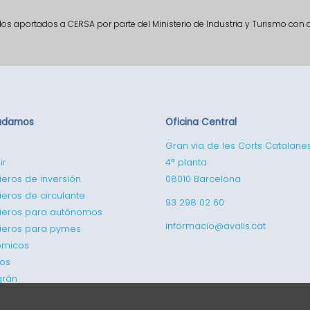
ndos aportados a CERSA por parte del Ministerio de Industria y Turismo con
udamos
Oficina Central
Gran via de les Corts Catalane
ir
4ª planta
ieros de inversión
08010 Barcelona
ieros de circulante
93 298 02 60
cieros para autónomos
informacio@avalis.cat
cieros para pymes
ómicos
cos
grán