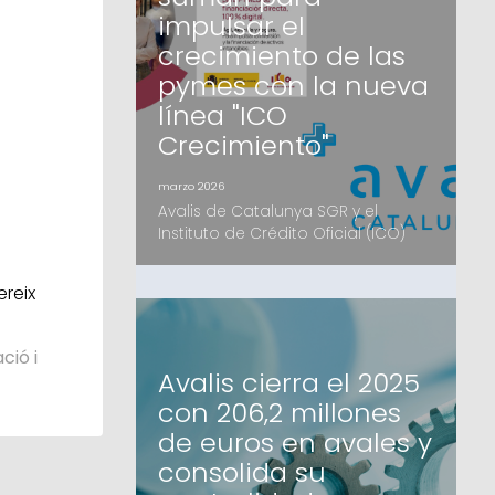
Institucionales, mayoritariamente
impulsar el
catalanesEl fondo, que ofrecerá
financiación de hasta 4 millones d
crecimiento de las
pymes con la nueva
línea "ICO
Crecimiento"
marzo 2026
Avalis de Catalunya SGR y el
Instituto de Crédito Oficial (ICO)
han suscrito un acuerdo de
colaboración estratégico para
ereix
facilitar el acceso a la financiación
de las pymes catalanas. Mediante
la nueva herramienta digital ICO
ció i
Crecimiento, las pequeñas y
Avalis cierra el 2025
medianas empresas podrán
con 206,2 millones
acceder a recursos en
condiciones preferentes y con el
de euros en avales y
apoyo de la garan
consolida su