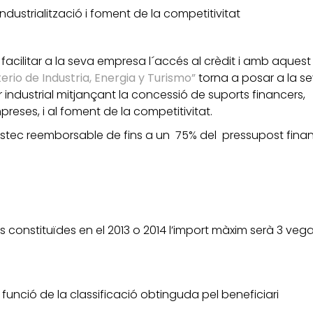
industrialització i foment de la competitivitat
acilitar a la seva empresa l´accés al crèdit i amb aquest 
terio de Industria, Energia y Turismo”
torna a posar a la s
r industrial mitjançant la concessió de suports financers,
mpreses, i al foment de la competitivitat.
stec reemborsable de fins a un 75% del pressupost fina
onstituïdes en el 2013 o 2014 l’import màxim serà 3 vega
unció de la classificació obtinguda pel beneficiari