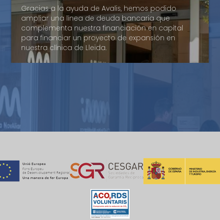
Gracias a la ayuda de Avalis, hemos podido
poder disponer de una financiación de circulante
Segufoc
ampliar una línea de deuda bancaria que
suficiente para cubrir nuestras necesidades. Su
complementa nuestra financiación en capital
apoyo ha facilitado la posibilidad de ofrecer a
Avalis de Catalunya ha sido una herramienta que
para financiar un proyecto de expansión en
nuestros proveedores la confianza requerida para
nos ha permitido facilidades para obtener la
nuestra clínica de Lleida.
financiarse.
financiación.