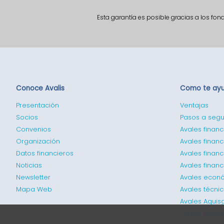
Esta garantía es posible gracias a los fo
Conoce Avalis
Como te ay
Presentación
Ventajas
Socios
Pasos a segu
Convenios
Avales financ
Organización
Avales financ
Datos financieros
Avales finan
Noticias
Avales finan
Newsletter
Avales econ
Mapa Web
Avales técni
Avales Aquis
Casos reales