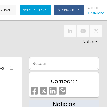
Cat
Alà
INTRANET
SOLICITA TU AVAL
OFICINA VIRTUAL
Cas
Tellano
Noticias
IAS
Compartir
Noticias