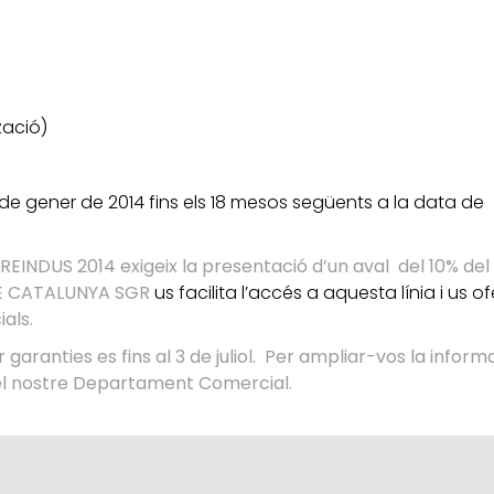
zació)
e gener de 2014 fins els 18 mesos següents a la data de
 REINDUS 2014 exigeix la presentació d’un aval del 10% del
E CATALUNYA SGR
us facilita l’accés a aquesta línia i us of
als.
ir garanties es fins al 3 de juliol. Per ampliar-vos la informa
 el nostre Departament Comercial.