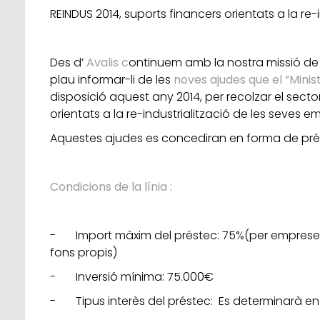
REINDUS 2014, suports financers orientats a la re-
Des d’
Avalis c
ontinuem amb la nostra missió de f
plau informar-li de les
noves ajudes que el ”Minis
disposició aquest any 2014, per recolzar el secto
orientats a la re-industrialització de les seves e
Aquestes ajudes es concediran en forma de pré
Condicions de la línia :
- Import màxim del préstec: 75%(per empreses c
fons propis)
- Inversió mínima: 75.000€
- Tipus interès del préstec: Es determinarà en f