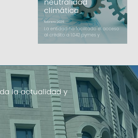
neutralidad
climática
febrero 2026
La entidad ha facilitado el acceso
al crédito a 1.042 pymes y
autónomos, con un crecimiento
destacado de los avales de
inversión y el impulso de nuevas
líneas como el B-crèdit.Avalis de
Catalunya ha cerrado el ejercicio
2025 con un volumen de importe
formalizado de 206,2 millones de
euros, una cifra que supera los
da la actualidad y
resultados del año anterior. La ac