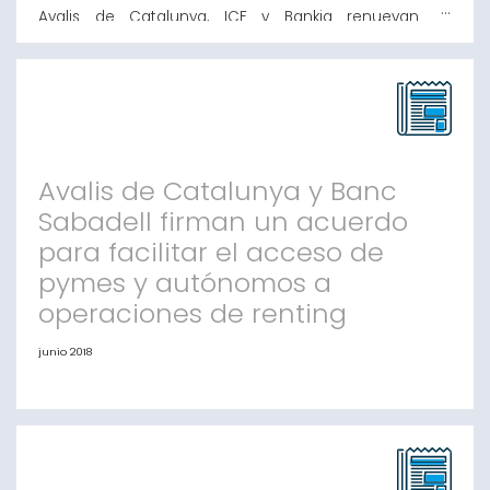
Avalis de Catalunya, ICF y Bankia renuevan su
convenio de colaboración para financiar a empresas y
autónomos El acuerdo contempla la financiación
tanto para inversión como para circulante Barcelona,
5 de julio de 2018.- Avalis de Catalunya, el Institut
Català de Finances (ICF) y Bankia han renovado su
convenio marco de colaboración un año má
Avalis de Catalunya y Banc
Sabadell firman un acuerdo
para facilitar el acceso de
pymes y autónomos a
operaciones de renting
junio 2018
Avalis de Catalunya y Banc Sabadell firman un
acuerdo para facilitar el acceso de pymes y
autónomos a operaciones de renting Barcelona, 25
de junio de 2018.- Avalis de Catalunya, sociedad de
garantía recíproca y Banc Sabadell han firmado un