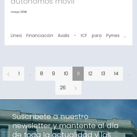
autónomos movil
mayo 2018
Línea Financiación Avalis - ICF para Pymes y
autónomos Ahora con reducción de 2/3 partes del
coste para operaciones productivas y de crecimiento.
Consulta las condiciones aquí. Avalis de Catalunya y
l’Institut Català de Finances con esta línea os
ofrece Condiciones Preferenciales: Préstamo para
inversión hasta 10 años Préstamo para circ
1
...
8
9
10
11
12
13
14
...
26
Suscríbete a nuestro
newsletter y mantente al día
de toda la actualidad y las