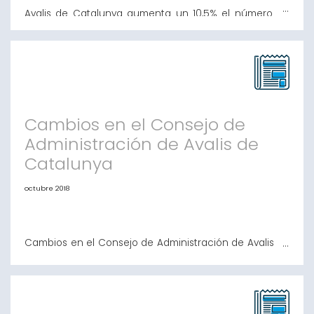
Avalis de Catalunya aumenta un 10,5% el número de
avales durante los nueve primeros meses del año La
SGR ha emitido un total de 1.269 avales hasta
septiembre por valor de 98.400.030 euros Un total de
746 pymes y autónomos han podido acceder al
crédito gracias a Avalis, un 12,4% más que en el mismo
periodo del año anterior Las operaciones
Cambios en el Consejo de
Administración de Avalis de
Catalunya
octubre 2018
Cambios en el Consejo de Administración de Avalis de
Catalunya El pasado mes de septiembre, el Sr. Manel
López Arranz dejó de ser miembro del Consejo de
Administración de Avalis de Catalunya atendida la
jubilación de sus responsabilidades en BANKIA. El Sr.
López Arranz se incorporó como miembro del Consejo