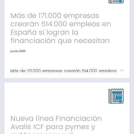
acuerdo que tiene como objetivo facilitar el acceso
de pymes y autónomos a operaciones de renting me
Más de 171.000 empresas
crearán 514.000 empleos en
España si logran la
financiación que necesitan
junio 2018
Más de 171.000 empresas crearán 514.000 empleos en
España si logran la financiación que necesitan El VI
Informe sobre Financiación de la Pyme en España,
advierte menores dificultades para las empresas a la
hora de dar respuesta a sus necesidades de
financiación, ahora se sitúa en el 39,2%. Con las
premisas que se apuntan en el VI Informe «Finan
Nueva línea Financiación
Avalis ICF para pymes y