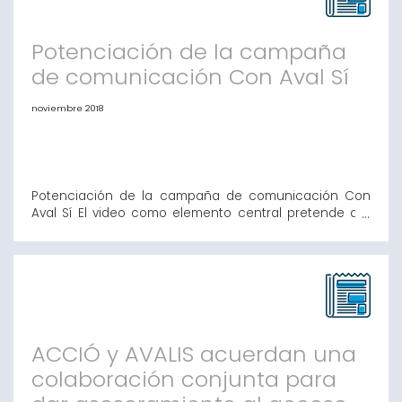
financiación en las condici
Potenciación de la campaña
de comunicación Con Aval Sí
noviembre 2018
Potenciación de la campaña de comunicación Con
Aval Sí El video como elemento central pretende dar
mayor difusión a la campaña Con Aval Sí Con Aval
Sí está desarrollando una campaña de comunicación
para poder dar a conocer las posibilidades de
financiación para Pymes y autónomos. El principal
objetivo de la campaña de comunicación d
ACCIÓ y AVALIS acuerdan una
colaboración conjunta para