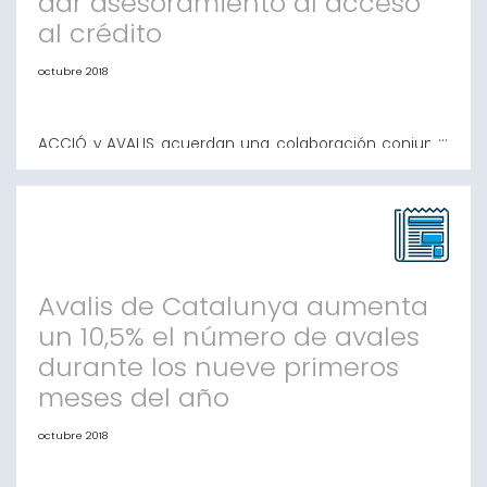
dar asesoramiento al acceso
al crédito
octubre 2018
ACCIÓ y AVALIS acuerdan una colaboración conjunta
para dar asesoramiento al acceso al crédito ACCIÓ, la
agencia para la competitividad de la empresa que
depende del Departament d’Empresa y Coneixement,
junto con Avalis de Catalunya, han firmado un
acuerdo de colaboración para la utilización de las
delegaciones territoriales de ACCIÓ en el territor
Avalis de Catalunya aumenta
un 10,5% el número de avales
durante los nueve primeros
meses del año
octubre 2018