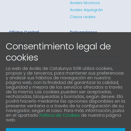
Avales técnicos
Avales Aquisgrán
Casos reales
Oficina Central
Delegaciones
Consentimiento legal de
Gran via de les Corts
Tenemos delegados
Catalanes 635
comerciales en
cookies
4ª planta
Tarragona, Lleida, Girona, y
08010 Barcelona
Catalunya Central, nuestra
La web de Avalis de Catalunya SGR utiliza cookies,
red comercial cubre todos
propias y de terceros, para mantener sus preferencias
93 298 02 60
y analizar sus hábitos de navegación en nuestra
los puntos de Catalunya
página web, con la finalidad de garantizar la calidad,
informacio@avalis.cat
seguridad y mejora de los servicios ofrecidos a través
901 900 214
de la misma. Las cookies pueden ser aceptadas,
rechazadas, bloqueadas y borradas, según desee. Ello
podrá hacerlo mediante las opciones disponibles en la
Forma parte de nuestra comunidad
presente ventana o a través de la configuración de su
navegador, según el caso. Para más información, pulsa
en el apartado
Politica de Cookies
de nuestra página
web.
Aviso Legal
Política de protección de privacidad