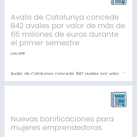
de Avalis el junio de 2013 y su
Avalis de Catalunya concede
842 avales por valor de más de
65 millones de euros durante
el primer semestre
julio 2018
Avalis de Catalunya concede 842 avales por valor de
más de 65 millones de euros durante el primer
semestre Más de 127 millones de euros de
financiación han llegado a pymes y autónomos en los
seis primeros meses del año al compartir las
operaciones con las entidades financieras En su firme
apuesta por las start-ups, la entidad formalizó
Nuevas bonificaciones para
mujeres emprendedoras