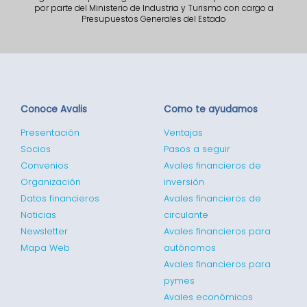
por parte del Ministerio de Industria y Turismo con cargo a
Presupuestos Generales del Estado
Conoce Avalis
Como te ayudamos
Presentación
Ventajas
Socios
Pasos a seguir
Convenios
Avales financieros de
Organización
inversión
Datos financieros
Avales financieros de
Noticias
circulante
Newsletter
Avales financieros para
Mapa Web
autónomos
Avales financieros para
pymes
Avales económicos