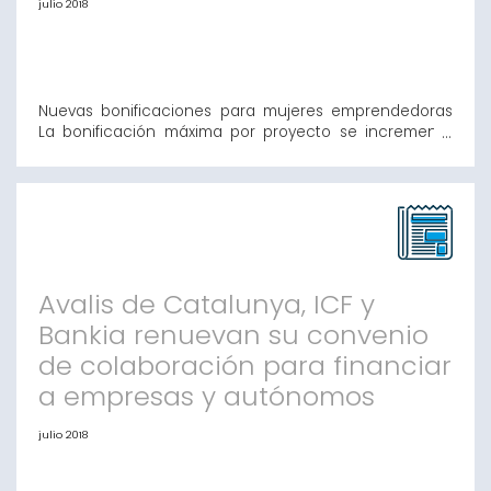
julio 2018
Nuevas bonificaciones para mujeres emprendedoras
La bonificación máxima por proyecto se incrementa
hasta los 800€ Tras la firma de la resolución de la
línea para las mujeres empresarias y emprendedoras
de este ejercicio 2018 se ha producido un cambio en
la bonificación máxima por proyecto que pasa de
500€ a 800€. El objetivo principal de es
Avalis de Catalunya, ICF y
Bankia renuevan su convenio
de colaboración para financiar
a empresas y autónomos
julio 2018