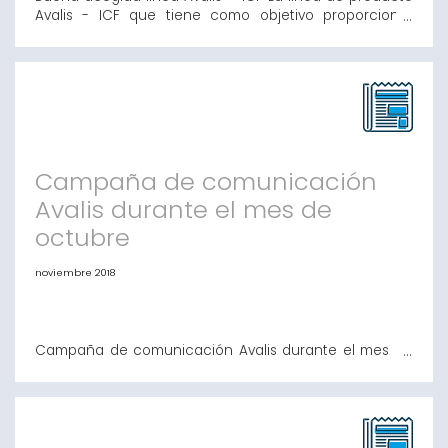
Avalis - ICF que tiene como objetivo proporcionar
financiación, tanto para inversión como circulante a
favor de pymes y autónomos, ha tenido una buena
acogida. Así, desde el mes de mayo, ya se han
registrado más de un centenar de solicitudes y se han
formalizado más de cuarenta operaciones po
Campaña de comunicación
Avalis durante el mes de
octubre
noviembre 2018
Campaña de comunicación Avalis durante el mes de
octubre Durante el pasado mes de octubre, Avalis
de Catalunya ha estado presente en los principales
medios de comunicación del territorio. El objetivo, ha
sido dar a conocer los servicios que facilita Avalis para
favorecer que pymes y autónomos consigan la