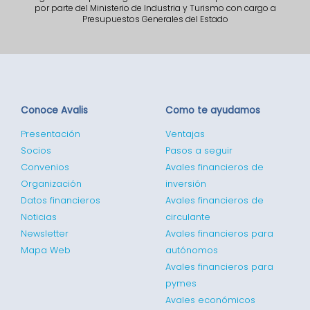
por parte del Ministerio de Industria y Turismo con cargo a
Presupuestos Generales del Estado
Conoce Avalis
Como te ayudamos
Presentación
Ventajas
Socios
Pasos a seguir
Convenios
Avales financieros de
Organización
inversión
Datos financieros
Avales financieros de
Noticias
circulante
Newsletter
Avales financieros para
Mapa Web
autónomos
Avales financieros para
pymes
Avales económicos