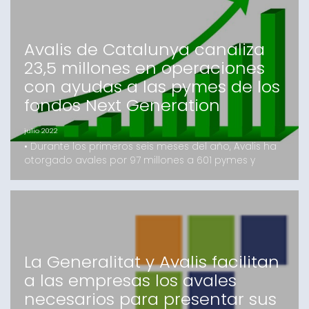
secciones de economí
Avalis de Catalunya canaliza
23,5 millones en operaciones
con ayudas a las pymes de los
fondos Next Generation
julio 2022
• Durante los primeros seis meses del año, Avalis ha
otorgado avales por 97 millones a 601 pymes y
autónomos suponiendo un 32% de incremento
respecto al año anterior• Se disparan las
operaciones de inversión, que han registrado un
crecimiento del 173% con un importe total
formalizado de 39,7 millones en este
periodoBarcelona, 18 de julio del 2022.-
La Generalitat y Avalis facilitan
a las empresas los avales
necesarios para presentar sus