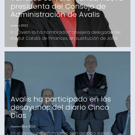
presidenta del Consejo de
Administración de Avalis
enero 2023
El Govern la ha nombrado consejera delegada del
Institut Català de Finances, en sustitución de Jordi
Òliva Ritort Barcelona, 10 de enero de 2023.- El
Gobierno ha nombrado a Vanessa Servera Planas
consejera delegadadel Institut Català de Finances
(ICF) y, por consiguiente, presidenta del Consejo de
Administración de Avalis en representación del ICF.
Avalis ha participado en los
desayunos del diario Cinco
Días
noviembre 2022
En el desayuno informativo han asistido varias