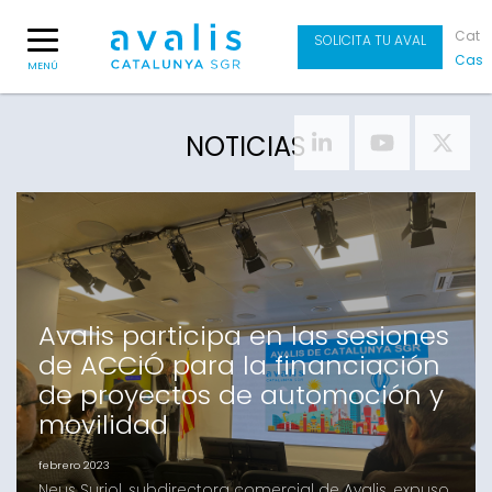
Cat
SOLICITA TU AVAL
Cas
MENÚ
NOTICIAS
Avalis participa en las sesiones
de ACCiÓ para la financiación
de proyectos de automoción y
movilidad
febrero 2023
Neus Suriol, subdirectora comercial de Avalis, expuso