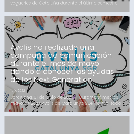
vegueries de Cataluña durante el último semestre
del año Barcelona, 15 septiembre de 2022.- La
primera sesión se ha celebrado en el Palau Firal i de
Congresos de Tarragona, y es la primera de la serie
de Encuentros por el Crecimiento Económico
Sostenible que el ICF organiza a diferentes vegueries
de Ca
Avalis ha realizado una
campaña de comunicación
durante el mes de mayo
dando a conocer las ayudas
de los Next Generation
julio 2022
Barcelona, 01 de junio de 2022.- Durante el mes de
mayo de 2022, Avalis de Catalunya SGR ha realizado
una campaña de comunicación centrada en la
difusión de las ayudas de los Next Generation que
permiten la reducción de costes de financiación de
proyectos de inversión para las pymes
industriales. Hemos estado presentes en las