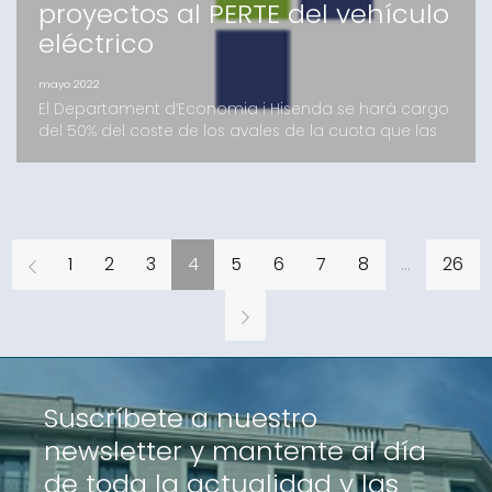
proyectos al PERTE del vehículo
eléctrico
mayo 2022
El Departament d’Economia i Hisenda se hará cargo
del 50% del coste de los avales de la cuota que las
compañías tienen que asumir para ser socios
partícipes de AvalisSe estudiará la posibilidad de
incluir empresas que se quieran presentar a futuros
PERTE que también requieran la formalización de
avales por el importe de la subvención solicitada Bar
1
2
3
4
5
6
7
8
...
26
Suscríbete a nuestro
newsletter y mantente al día
de toda la actualidad y las