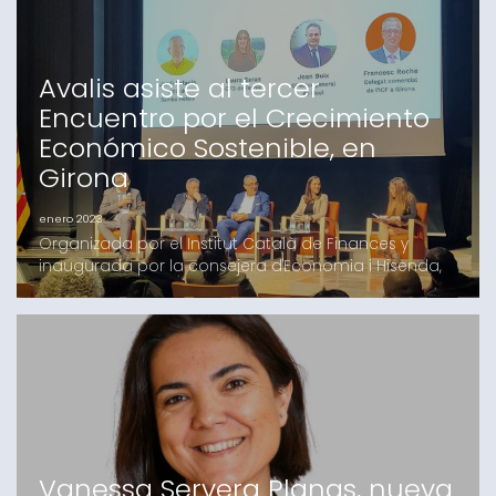
incremento del 31% en el número de euros
garantizados en relació
Avalis asiste al tercer
Encuentro por el Crecimiento
Económico Sostenible, en
Girona
enero 2023
Organizada por el Institut Català de Finances y
inaugurada por la consejera d'Economia i Hisenda,
Natàlia Mas GuixGirona, 26 de enero de 2023.- El
delegado de zona de Girona, Vicenç Ribas Martinez,
fue uno del centenar de representantes de
entidades y empresas que participaron en el tercer
Encuentro por el Crecimiento Económico Sostenible,
que tuvo
Vanessa Servera Planas, nueva