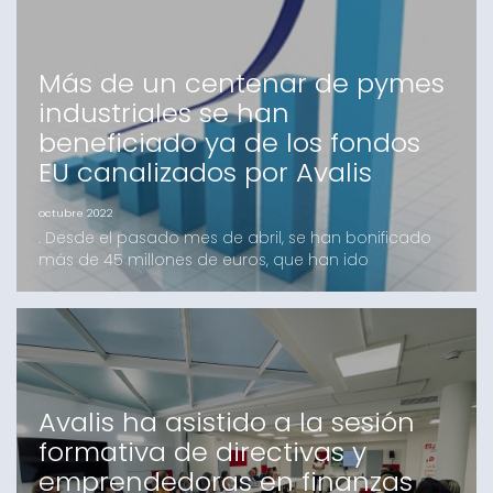
(BCFE) sobre los programas públicos de impulso de
las inversio
Más de un centenar de pymes
industriales se han
beneficiado ya de los fondos
EU canalizados por Avalis
octubre 2022
. Desde el pasado mes de abril, se han bonificado
más de 45 millones de euros, que han ido
directamente a las pymes industriales. La iniciativa
se enmarca en el Programa de Apoyo al
Emprendimiento Industrial, dentro del Programa Next
Generation EU - Plan de Recuperación,
Transformación y Resiliencia. Durante los nueve
primeros meses del año, Avalis
Avalis ha asistido a la sesión
formativa de directivas y
emprendedoras en finanzas