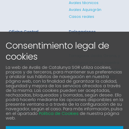
Avales técnicos
Avales Aquisgrán
Casos reales
Oficina Central
Delegaciones
Consentimiento legal de
Gran via de les Corts
Tenemos delegados
Catalanes 635
comerciales en
cookies
4ª planta
Tarragona, Lleida, Girona, y
08010 Barcelona
Catalunya Central, nuestra
La web de Avalis de Catalunya SGR utiliza cookies,
red comercial cubre todos
propias y de terceros, para mantener sus preferencias
93 298 02 60
y analizar sus hábitos de navegación en nuestra
los puntos de Catalunya
página web, con la finalidad de garantizar la calidad,
informacio@avalis.cat
seguridad y mejora de los servicios ofrecidos a través
901 900 214
de la misma. Las cookies pueden ser aceptadas,
rechazadas, bloqueadas y borradas, según desee. Ello
podrá hacerlo mediante las opciones disponibles en la
Forma parte de nuestra comunidad
presente ventana o a través de la configuración de su
navegador, según el caso. Para más información, pulsa
en el apartado
Politica de Cookies
de nuestra página
web.
Aviso Legal
Política de protección de privacidad