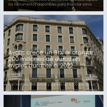
los instrumentos disponibles para financiar estos
proyectosBarcelona, 31 de enero de 2023.- Neus
Suriol, subdirectora comercial de Avalis, expuso los
instrumentos de la entidad disponibles para
financiar proyectos del sector del automóvil y de la
movilidad en las jornadas organizadas por la Agen
Avalis crece un 31% al otorgar
200 millones de euros en
avales durante el 2022
enero 2023
Formalitza cerca de 1.800 operaciones com pymes y
autónomos catalanes y supera los 6.700 socios, un
6% més que el año anteriorAvalis ha cerrado el
ejercicio 2022 con un total de 1.723 nuevas
operaciones, por valor de 200 millones de euros a
favor de pymes y autónomos, lo que supone un