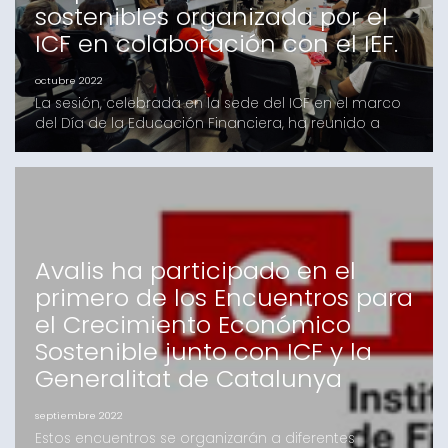
sostenibles organizada por el
ICF en colaboración con el IEF.
octubre 2022
La sesión, celebrada en la sede del ICF en el marco
del Día de la Educación Financiera, ha reunido a
más de veinte directivas, empresarias y
emprendedoras Barcelona, 3 de octubre de 2022.-
Avalis de Catalunya ha asistido a la sesión
formativa organizada por el Institut Català de
Finances (ICF), junto con el Institut d’ Estudis Financers
(IEF),
Avalis ha participado en el
primero de los Encuentros para
el Crecimiento Económico
Sostenible junto con ICF y la
Generalitat de Catalunya
septiembre 2022
Estos encuentros se organizarán a diferentes