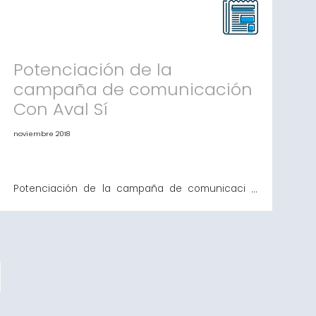
ha avalado a un total de 1.020 clientes, un 19%
más que en el año anterior Avalis de Catalunya se
mantiene como tercera SGR a nivel estatal tanto
Potenciación de la
campaña de comunicación
Con Aval Sí
noviembre 2018
Potenciación de la campaña de comunicación
Con Aval Sí El video como elemento central
pretende dar mayor difusión a la campaña Con
Aval Sí Con Aval Sí está desarrollando una
campaña de comunicación para poder dar a
conocer las posibilidades de financiación para
Pymes y autónomos. El principal objetivo de la
campaña de comunicación d