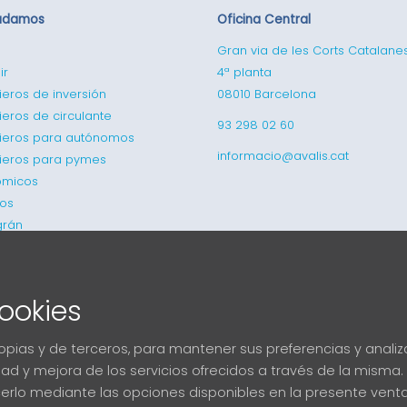
udamos
Oficina Central
Gran via de les Corts Catalane
ir
4ª planta
ieros de inversión
08010 Barcelona
ieros de circulante
93 298 02 60
cieros para autónomos
informacio@avalis.cat
cieros para pymes
ómicos
cos
grán
ookies
propias y de terceros, para mantener sus preferencias y anal
ridad y mejora de los servicios ofrecidos a través de la mis
erlo mediante las opciones disponibles en la presente venta