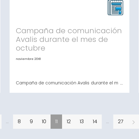
la convocatoria. Con un presupuesto disponible
de 400 millones de euros, el "Ministerio de
Industria, Comercio y Turismo" ha vuelto a poner a
disposición de las empresas indust
Campaña de comunicación
Avalis durante el mes de
octubre
noviembre 2018
Campaña de comunicación Avalis durante el mes
de octubre Durante el pasado mes de
octubre, Avalis de Catalunya ha estado presente
en los principales medios de comunicación del
territorio. El objetivo, ha sido dar a conocer los
servicios que facilita Avalis para favorecer que
pymes y autónomos consigan la financiación en
...
8
9
10
11
12
13
14
...
27
las condici