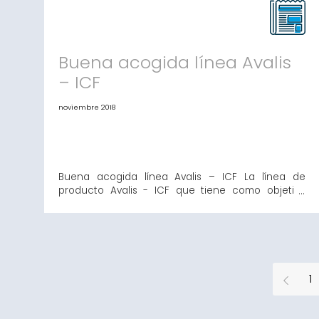
2018 se han formalizado un total de 46
operaciones por un importe total de 4,7 millones
de euros con la línea Avalis-ICF. El importe medio
de las oper
Buena acogida línea Avalis
– ICF
noviembre 2018
Buena acogida línea Avalis – ICF La línea de
producto Avalis - ICF que tiene como objetivo
proporcionar financiación, tanto para inversión
como circulante a favor de pymes y autónomos,
ha tenido una buena acogida. Así, desde el mes
de mayo, ya se han registrado más de un
centenar de solicitudes y se han formalizado más
de cuarenta operaciones po
1