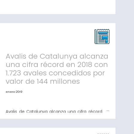
PIMEC y Avalis colaboran para facilitar a pymes y
autónomos el acceso a la financiación de sus
proyectos Ambas entidades trabajarán juntas
para estudiar los proyectos y ayudar a los
empresarios a conseguir la inversión necesaria
para alcanzar nuevos retos de futuro Barcelona,
21 de febrero de 2019. PIMEC y Avalis Catalunya
SGR han firmado un
Avalis de Catalunya alcanza
una cifra récord en 2018 con
1.723 avales concedidos por
valor de 144 millones
enero 2019
Avalis de Catalunya alcanza una cifra récord en
2018 con 1.723 avales concedidos por valor de 144
millones El número de operaciones ha crecido
un 11% y el importe global de los avales, un 6% Se