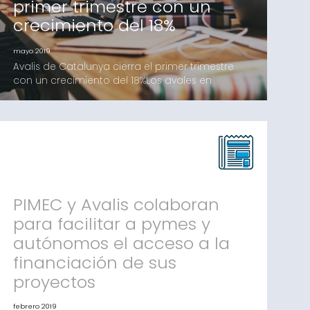
primer trimestre con un
crecimiento del 18%
mayo 2019
Avalis de Catalunya cierra el primer trimestre
con un crecimiento del 18%Los avales en
operaciones de inversión aumentan un 41%
respecto al mismo período de 2018Barcelona,
30 de abril de 2019.- Avalis de Catalunya SGR ha
formalizado un total de 30,1 millones de euros a
favor de pymes y autónomos en el primer
trimestre de 2019, lo que supone un crec
PIMEC y Avalis colaboran
para facilitar a pymes y
autónomos el acceso a la
financiación de sus
proyectos
febrero 2019