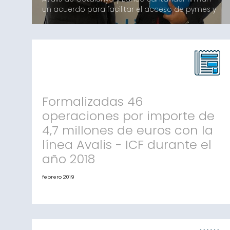
un acuerdo para facilitar el acceso de pymes y
autónomos a operaciones de rentingBarcelona,
25 de marzo de 2019. Avalis de Catalunya SGR y
Banco Santander han firmado un acuerdo de
colaboración para facilitar el acceso pymes y
autónomos de Cataluña a operaciones
arrendamiento y prestación de servicios de
Formalizadas 46
operaciones por importe de
4,7 millones de euros con la
línea Avalis - ICF durante el
año 2018
febrero 2019
Formalizadas 46 operaciones por importe de 4,7
millones de euros con la línea Avalis - ICF durante
el año 2018 Importante incremento de solicitudes
en los últimos meses del año Durante el año