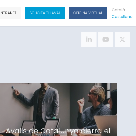
Cat
Alà
INTRANET
SOLICITA TU AVAL
OFICINA VIRTUAL
Cas
Tellano
Avalis de Catalunya cierra el