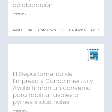
colaboración
mayo 2019
Avalis de Catalunya y Deutsche Bank
reemprenden su colaboración Ya se han firmado
las primeras operaciones Barcelona, 14 de mayo
de 2019. Avalis de Catalunya SGR y Deutsche Bank,
han retomado su actividad de colaboración con
el objetivo de impulsar la financiación de
pequeñas y medianas empresas y autónomos en
Cataluña. Durante el mes de abril
El Departamento de
Empresa y Conocimiento y
Avalis firman un convenio
para facilitar avales a
pymes industriales
marzo 2019