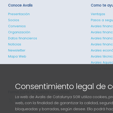
Conoce Avalis
Como te ay
Presentación
Ventajas
Socios
Pasos a segu
Convenios
Avales financ
Organización
Avales financ
Datos financieros
Avales finan
Noticias
Avales finan
Newsletter
Avales econ
Mapa Web
Avales técni
Avales Aquis
Casos reales
Consentimiento legal de c
Forma parte de nuestra comunidad
La web de Avalis de Catalunya SGR utiliza cookies, 
web, con la finalidad de garantizar la calidad, segu
bloqueadas y borradas, según desee. Ello podrá hac