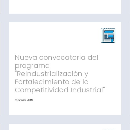
El Departamento de Empresa y Conocimiento y
Avalis firman un convenio para facilitar avales a
pymes industriales El acuerdo priorizará proyectos
relacionados con la digitalización de la industria,
el aumento de la capacidad productiva y la
creación o mantenimiento de la ocupación
Barcelona, 11 de marzo de 2019.- El Departamento
de Empresa y Cono
Nueva convocatoria del
programa
"Reindustrialización y
Fortalecimiento de la
Competitividad Industrial"
febrero 2019
Nueva convocatoria del programa
"Reindustrialización y Fortalecimiento de la
Competitividad Industrial" Avalis colaborará
aportando las garantías que permiten acceder a