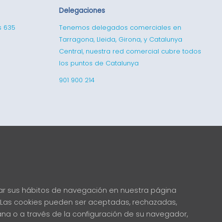
Delegaciones
s 635
Tenemos delegados comerciales en
Tarragona, Lleida, Girona, y Catalunya
Central, nuestra red comercial cubre todos
los puntos de Catalunya
901 900 214
izar sus hábitos de navegación en nuestra página
ma. Las cookies pueden ser aceptadas, rechazadas,
na o a través de la configuración de su navegador,